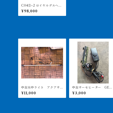
C04⑤-2 ロイヤルデルヘッ
ジ ショート 10㎝前後
¥98,000
レア
中古水中ライト アクアサ
中古サーモヒーター GEX
ンライト1200 使用3ヶ月美
サーモ&300Wヒーターセ
¥11,000
¥3,000
品
ト 引き取り限定