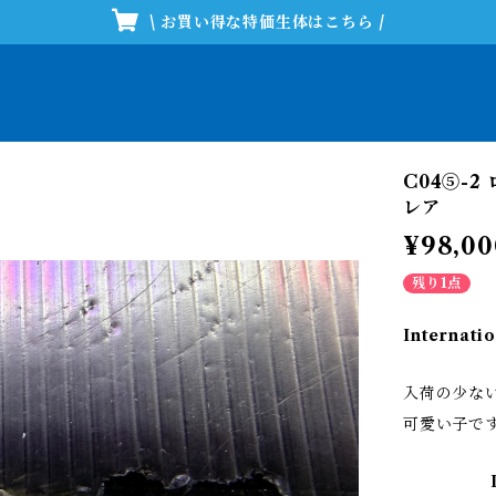
\ お買い得な特価生体はこちら /
C04⑤-
レア
¥98,00
残り1点
Internatio
入荷の少な
可愛い子で