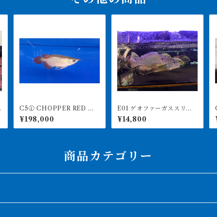
C5① CHOPPER RED チ
E01 ゲオファーガススリナ
C
ョッパーレッド 12㎝前後
メンシス 24-26㎝前後
ドF
¥198,000
¥14,800
BILLY-KENオリジナル ア
大きめ レッドゲオファー
ジアアロワナ 紅龍ショー
ガス
ト 260-005164
商品カテゴリー