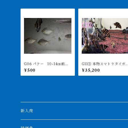
G06 パクー 10-14㎝前
G11③ 本物スマトラタイガー
後 買取個体
ベビー 7-9㎝前後 3匹セ
¥500
¥35,200
ット ダトニオプラスワン
インドネシア便
新入荷