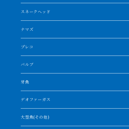
スマトラタイガー
ロングフィン
ブルーベースクロスバック
チョッパーレッド
ギニア
その他アジアアロワナ
ニューギニアダトニオ
ナイルビチャー
その他淡水エイ
スネークヘッド
スマトラ乱れバンド
ブルレッド
ナイジェリア
特殊個体
ナポレオンビチャー
シルバーアロワナ
ビキールビキール
チャンナバルカ
ナマズ
ボルネオタイガー
ホワイトボルタ
紅龍
バロ川
トゥルカナ湖
ブラックアロワナ
タンガニーカビチャー
大型スネークヘッド
プレコ
プラスワン
ブラックボルタ
過背金龍
ソバト川
オモ川
ノーザンバラムンディ
アンソルギー
中型スネークヘッド
バルブ
その他
高背金龍
チャド湖
その他アロワナ
コウロントン
小型スネークヘッド
牙魚
紅尾金龍
ラプラディ
ゲオファーガス
グリーンアロワナ
ギニア
コンギクス
大型魚(その他)
バンジャール