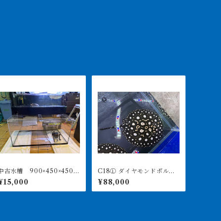
中古水槽 900×450×450ア
C18① ダイヤモンドポル
クリル水槽 上部濾過セッ
カ アルビノヘテロ 体盤1
¥15,000
¥88,000
ト
6㎝前後 ♀