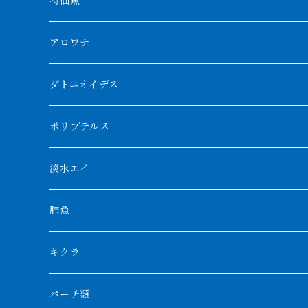
特価魚
アロワナ
クンパイ
ダトニオイデス
アブソリュートレッド
シャムタイガー
ポリプテルス
AGUS スーパーレッドF4
特殊ダトニオ
モンスターポリプ
淡水エイ
特殊アロワナ
ダトニオプラスワン
特殊ポリプ
シナガワダイヤ
肺魚
リアルバンド
プラチナ個体
厳選 過背金龍
フォーバータイガー
ハイブリッドポリプ
ダイヤモンドポルカ
ネオケラ
キクラ
フォークバンド
ショート個体
フルゴールデンクロスバック
BILLY-KENオリジナルブランド紅龍
メニーバータイガー
エンドリケリー
クロコダイル
その他肺魚
パーチ類