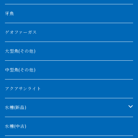
その他
高背金龍
チャド湖
その他アロワナ
コウロントン
小型スネークヘッド
牙魚
紅尾金龍
ラプラディ
ゲオファーガス
グリーンアロワナ
ギニア
コンギクス
大型魚(その他)
バンジャール
ナイジェリア
オルナティピンニス
中型魚(その他)
コンゴ
ウィークシー
アクアサンライト
タンガニーカ
モケレンベンベ
水槽(新品)
デルヘッジ
1200mm以下
水槽(中古)