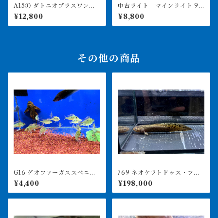
A15① ダトニオプラスワン
中古ライト マインライト 90
変わりバンド 12㎝前後
0用 美品 引き取り限定
¥12,800
¥8,800
その他の商品
G16 ゲオファーガススベニ 9
769 ネオケラトドゥス・フォ
㎝前後 1匹
ルステリ 17㎝前後 ブリス
¥4,400
¥198,000
ベンリバー 証明書あり 231
0