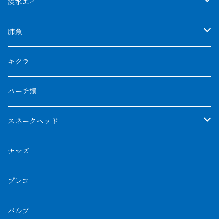
AGUS スーパーレッドF4
特殊ダトニオ
モンスターポリプ
淡水エイ
特殊アロワナ
ダトニオプラスワン
特殊ポリプ
シナガワダイヤ
肺魚
リアルバンド
プラチナ個体
厳選 過背金龍
フォーバータイガー
ハイブリッドポリプ
ダイヤモンドポルカ
ネオケラ
キクラ
フォークバンド
ショート個体
フルゴールデンクロスバック
BILLY-KENオリジナルブランド紅龍
メニーバータイガー
エンドリケリー
クロコダイル
その他肺魚
パーチ類
スマトラタイガー
ロングフィン
ブルーベースクロスバック
チョッパーレッド
ギニア
その他アジアアロワナ
ニューギニアダトニオ
ナイルビチャー
その他淡水エイ
スネークヘッド
スマトラ乱れバンド
ブルレッド
ナイジェリア
特殊個体
ナポレオンビチャー
シルバーアロワナ
ビキールビキール
チャンナバルカ
ナマズ
ボルネオタイガー
ホワイトボルタ
紅龍
バロ川
トゥルカナ湖
ブラックアロワナ
タンガニーカビチャー
大型スネークヘッド
プレコ
プラスワン
ブラックボルタ
過背金龍
ソバト川
オモ川
ノーザンバラムンディ
アンソルギー
中型スネークヘッド
バルブ