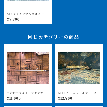
A12 チャンナマルリオイデス
センタルム"リアル"メリアウ
¥9,800
8-12㎝前後 久しぶりの入荷
同じカテゴリーの商品
中古水中ライト アクアサン
A14 Po.トゥジェルシー 20
ライト1200 使用3ヶ月美品
㎝前後
¥11,000
¥12,800