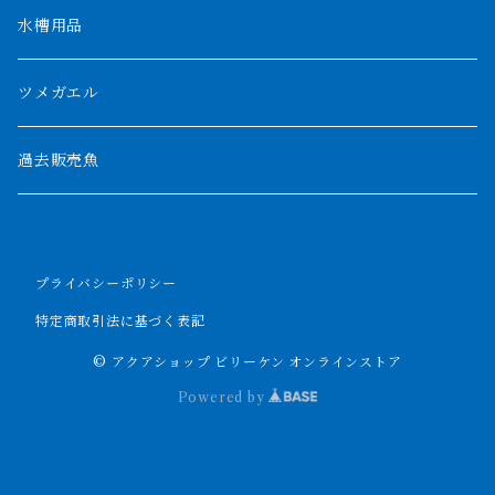
ザイールグリーン
1500mm
水槽用品
パルマス
1800mm
ツメガエル
ポーリー
セネガルス
2000mm以上
過去販売魚
ブティコフェリー
トゥルカナ湖
トゥジェルシー
プライバシーポリシー
ナイル川
ブリードポリプ
特定商取引法に基づく表記
ナイジェリア
エンドリケリー
© アクアショップ ビリーケン オンラインストア
Powered by
ビキールビキール
アンソルギー