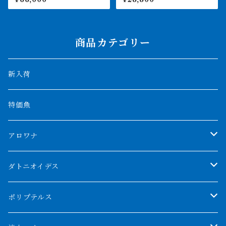
後 イエロー
商品カテゴリー
新入荷
特価魚
アロワナ
クンパイ
ダトニオイデス
アブソリュートレッド
シャムタイガー
ポリプテルス