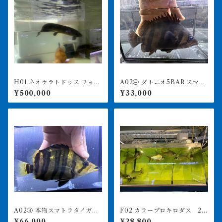
H01 ネオケラトドゥス フォル
A02④ ダトニオ5BAR スマト
ステリ 88㎝前後 納品or引
ラタイガー 20㎝前後 おと
¥500,000
¥33,000
き取り
ひめ食べます
A02③ 本物スマトラタイガ
F02 カラープロキロダス 22
ー セミショート 17.5㎝前
-25㎝前後
¥66,000
¥28,800