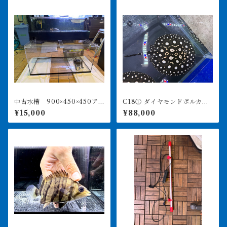
中古水槽 900×450×450ア
C18① ダイヤモンドポルカ
クリル水槽 上部濾過セット
アルビノヘテロ 体盤16㎝前
¥15,000
¥88,000
後 ♀