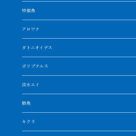
特価魚
アロワナ
クンパイ
ダトニオイデス
アブソリュートレッド
シャムタイガー
ポリプテルス
AGUS スーパーレッドF4
特殊ダトニオ
モンスターポリプ
淡水エイ
特殊アロワナ
ダトニオプラスワン
特殊ポリプ
シナガワダイヤ
肺魚
リアルバンド
プラチナ個体
厳選 過背金龍
フォーバータイガー
ハイブリッドポリプ
ダイヤモンドポルカ
ネオケラ
キクラ