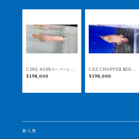
C25④ AGUSスーパーレッ
C3③ CHOPPER RED チ
ドF4 17㎝前後 PT.ARWA
ョッパーレッド 13㎝前後
¥198,000
¥198,000
NA LESTARI アジアアロワ
BILLY-KENオリジナル ア
ナ 紅龍 260-005134
ジアアロワナ 紅龍ショー
ト 260-005160
新入荷