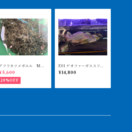
アフリカツメガエル Mサ
E01 ゲオファーガススリナ
イズ 100匹
メンシス 24-26㎝前後
¥5,600
¥14,800
大きめ レッドゲオファー
ガス
20%OFF