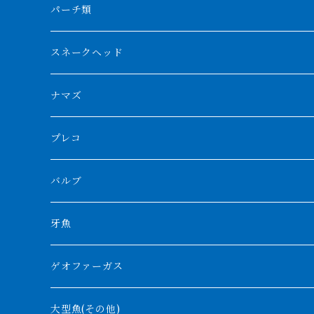
フォークバンド
ショート個体
フルゴールデンクロスバック
BILLY-KENオリジナルブランド紅龍
メニーバータイガー
エンドリケリー
クロコダイル
その他肺魚
パーチ類
スマトラタイガー
ロングフィン
ブルーベースクロスバック
チョッパーレッド
ギニア
その他アジアアロワナ
ニューギニアダトニオ
ナイルビチャー
その他淡水エイ
スネークヘッド
スマトラ乱れバンド
ブルレッド
ナイジェリア
特殊個体
ナポレオンビチャー
シルバーアロワナ
ビキールビキール
チャンナバルカ
ナマズ
ボルネオタイガー
ホワイトボルタ
紅龍
バロ川
トゥルカナ湖
ブラックアロワナ
タンガニーカビチャー
大型スネークヘッド
プレコ
プラスワン
ブラックボルタ
過背金龍
ソバト川
オモ川
ノーザンバラムンディ
アンソルギー
中型スネークヘッド
バルブ
その他
高背金龍
チャド湖
その他アロワナ
コウロントン
小型スネークヘッド
牙魚
紅尾金龍
ラプラディ
ゲオファーガス
グリーンアロワナ
ギニア
コンギクス
大型魚(その他)