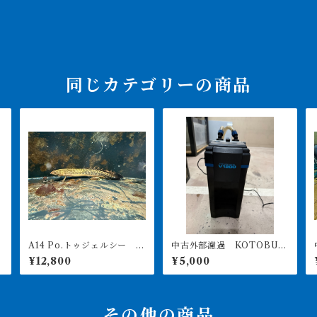
同じカテゴリーの商品
A14 Po.トゥジェルシー 2
中古外部濾過 KOTOBUK
ッ
0㎝前後
I POWERBOX V1200 引
¥12,800
¥5,000
き取り限定
その他の商品