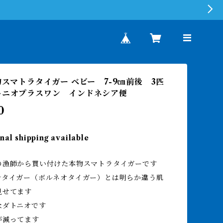
本物スマトラタイガー ベビー 7-9㎝前後 3匹
トニオプラスワン インドネシア便
0
nal shipping available
の漁師から買い付けた本物スマトラタイガーです
ンタイガー（ボルネオタイガー）とは明らか違う肌
見せてます
なダトニオです
が減ってます