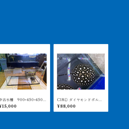
中古水槽 900×450×450ア
C18① ダイヤモンドポル
クリル水槽 上部濾過セッ
カ アルビノヘテロ 体盤1
¥15,000
¥88,000
ト
6㎝前後 ♀