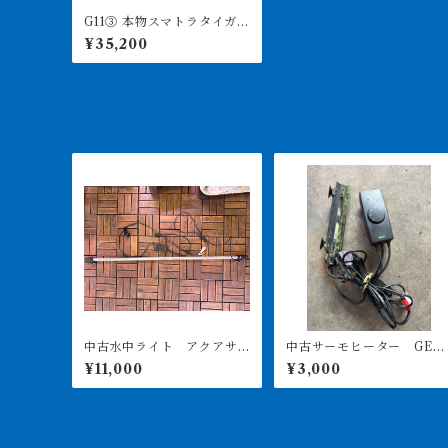
G11③ 本物スマトラタイガー
ベビー 7-9㎝前後 3匹セ
¥35,200
ット ダトニオプラスワン
インドネシア便
中古水中ライト アクアサ
中古サーモヒーター GEX
ンライト1200 使用3ヶ月美
サーモ&300Wヒーターセ
¥11,000
¥3,000
品
ト 引き取り限定