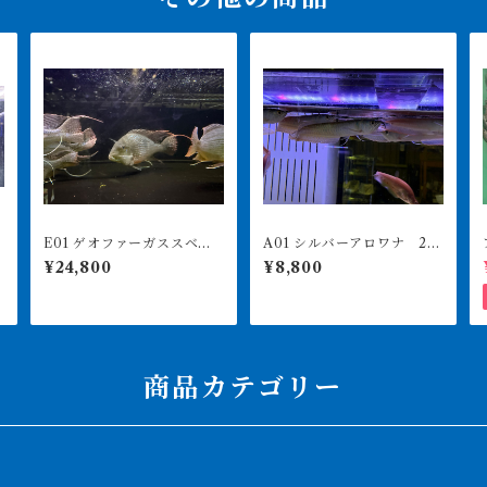
E01 ゲオファーガススベ
A01 シルバーアロワナ 20
ニ 24-26㎝前後 大きめ
㎝前後
¥24,800
¥8,800
商品カテゴリー