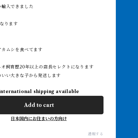
か輸入できました
になります
アカムシを食べてます
ニオ飼育歴20年以上の店長セレクトになります
のいい大きな子から発送します
International shipping available
Add to cart
日本国内にお住まいの方向け
通報する