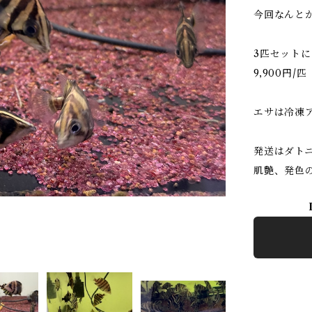
今回なんと
3匹セット
9,900円/匹
エサは冷凍
発送はダト
肌艶、発色