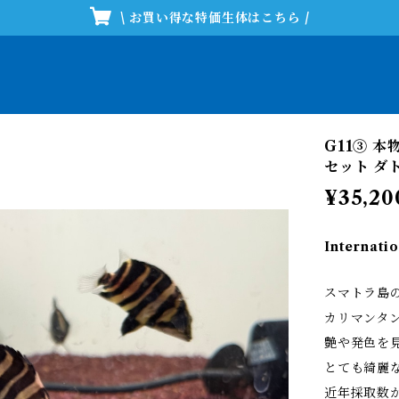
\ お買い得な特価生体はこちら /
G11③ 
セット ダ
¥35,20
Internatio
スマトラ島
カリマンタ
艶や発色を
とても綺麗
近年採取数