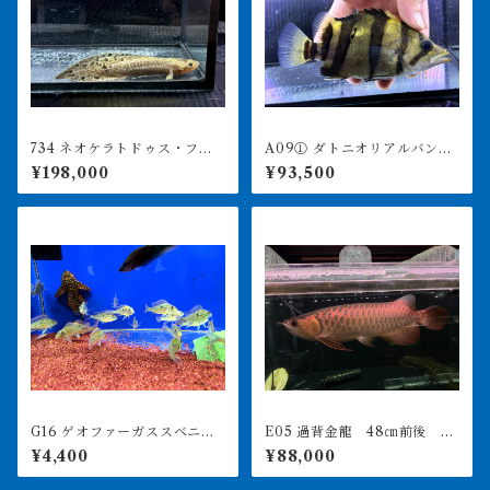
734 ネオケラトドゥス・フォ
A09① ダトニオリアルバン
ルステリ 17㎝前後 ブリス
ド 15㎝前後 イエロー シ
¥198,000
¥93,500
ベンリバー 証明書あり 231
ミなし
0
G16 ゲオファーガススベニ 9
E05 過背金龍 48㎝前後 24
㎝前後 1匹
0-006022 買取個体
¥4,400
¥88,000