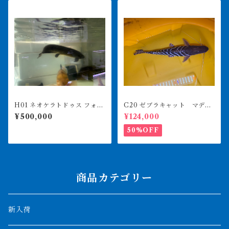
H01 ネオケラトドゥス フォル
C20 ゼブラキャット マディ
ステリ 88㎝前後 納品or引
ラ 50㎝UP 引き取りor納品
¥500,000
¥124,000
き取り
50%OFF
商品カテゴリー
新入荷