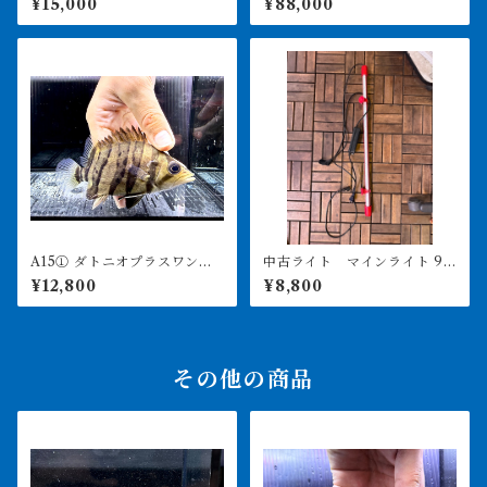
¥15,000
¥88,000
後 ♀
A15① ダトニオプラスワン
中古ライト マインライト 90
変わりバンド 12㎝前後
0用 美品 引き取り限定
¥12,800
¥8,800
その他の商品