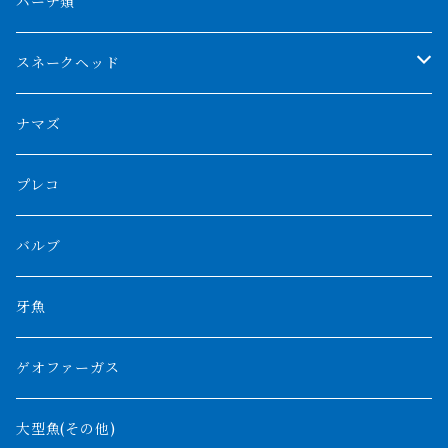
BILLY-KENオリジナルブランド紅龍
メニーバータイガー
エンドリケリー
クロコダイル
その他肺魚
パーチ類
スマトラタイガー
ロングフィン
ブルーベースクロスバック
チョッパーレッド
ギニア
その他アジアアロワナ
ニューギニアダトニオ
ナイルビチャー
その他淡水エイ
スネークヘッド
スマトラ乱れバンド
ブルレッド
ナイジェリア
特殊個体
ナポレオンビチャー
シルバーアロワナ
ビキールビキール
チャンナバルカ
ナマズ
ボルネオタイガー
ホワイトボルタ
紅龍
バロ川
トゥルカナ湖
ブラックアロワナ
タンガニーカビチャー
大型スネークヘッド
プレコ
プラスワン
ブラックボルタ
過背金龍
ソバト川
オモ川
ノーザンバラムンディ
アンソルギー
中型スネークヘッド
バルブ
その他
高背金龍
チャド湖
その他アロワナ
コウロントン
小型スネークヘッド
牙魚
紅尾金龍
ラプラディ
ゲオファーガス
グリーンアロワナ
ギニア
コンギクス
大型魚(その他)