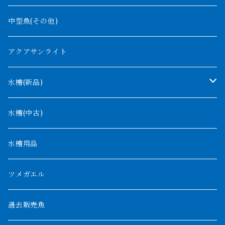
バンジャール
ナイジェリア
オルナティピンニス
中型魚(その他)
コンゴ
ウィークシー
アクアサンライト
タンガニーカ
モケレンベンベ
水槽(新品)
デルヘッジ
1200mm以下
水槽(中古)
ザイールグリーン
1500mm
水槽用品
パルマス
1800mm
ツメガエル
ポーリー
セネガルス
2000mm以上
過去販売魚