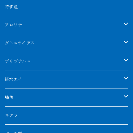
特価魚
アロワナ
クンパイ
ダトニオイデス
アブソリュートレッド
シャムタイガー
ポリプテルス
AGUS スーパーレッドF4
特殊ダトニオ
モンスターポリプ
淡水エイ
特殊アロワナ
ダトニオプラスワン
特殊ポリプ
シナガワダイヤ
肺魚
リアルバンド
プラチナ個体
厳選 過背金龍
フォーバータイガー
ハイブリッドポリプ
ダイヤモンドポルカ
ネオケラ
キクラ
フォークバンド
ショート個体
フルゴールデンクロスバック