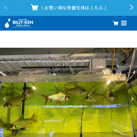
\ お買い得な特価生体はこちら /