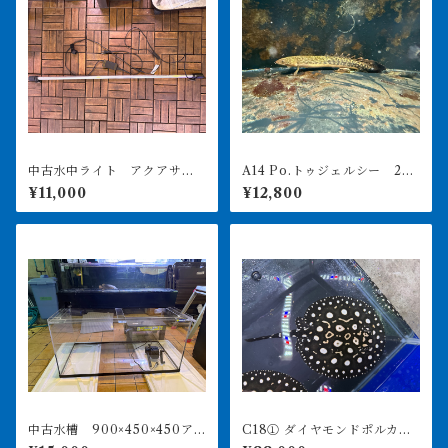
中古水中ライト アクアサン
A14 Po.トゥジェルシー 20
ライト1200 使用3ヶ月美品
㎝前後
¥11,000
¥12,800
中古水槽 900×450×450ア
C18① ダイヤモンドポルカ
クリル水槽 上部濾過セット
アルビノヘテロ 体盤16㎝前