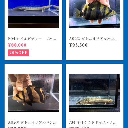
F04 ナイルビチャー ソバト
A02① ダトニオリアルバン
川 39㎝前後 薬浴完了済み
ド 15㎝前後 イエロー シ
¥88,000
¥93,500
ミなし
20%OFF
A02③ ダトニオリアルバン
734 ネオケラトドゥス・フォ
ド 17㎝前後 買取個体
ルステリ 17㎝前後 ブリス