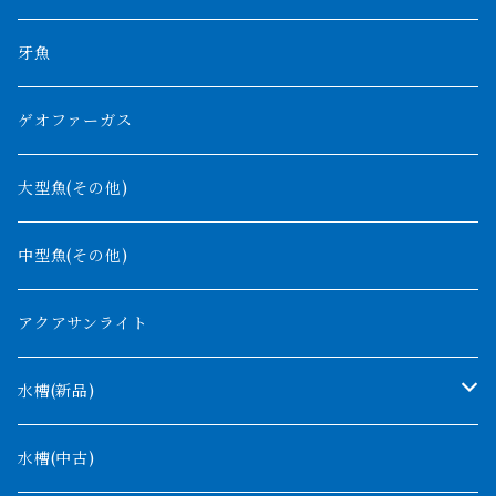
その他
高背金龍
チャド湖
その他アロワナ
コウロントン
小型スネークヘッド
牙魚
紅尾金龍
ラプラディ
ゲオファーガス
グリーンアロワナ
ギニア
コンギクス
大型魚(その他)
バンジャール
ナイジェリア
オルナティピンニス
中型魚(その他)
コンゴ
ウィークシー
アクアサンライト
タンガニーカ
モケレンベンベ
水槽(新品)
デルヘッジ
1200mm以下
水槽(中古)