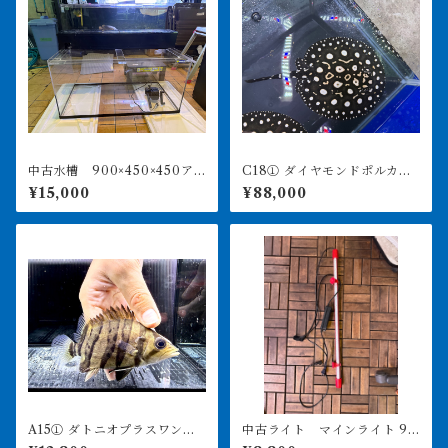
中古水槽 900×450×450ア
C18① ダイヤモンドポルカ
クリル水槽 上部濾過セット
アルビノヘテロ 体盤16㎝前
¥15,000
¥88,000
後 ♀
A15① ダトニオプラスワン
中古ライト マインライト 90
変わりバンド 12㎝前後
0用 美品 引き取り限定