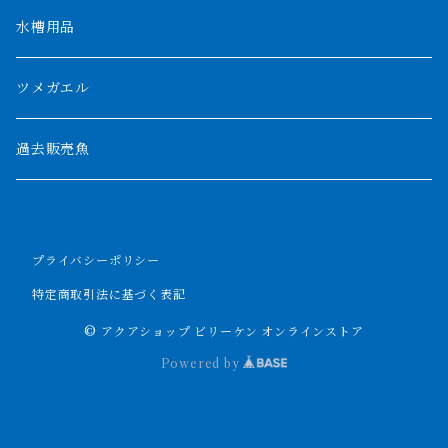
ザイールグリーン
1500mm
水槽用品
パルマス
1800mm
ツメガエル
ポーリー
セネガルス
2000mm以上
過去販売魚
ブティコフェリー
トゥルカナ湖
トゥジェルシー
プライバシーポリシー
ナイル川
ブリードポリプ
特定商取引法に基づく表記
ナイジェリア
エンドリケリー
© アクアショップ ビリーケン オンラインストア
Powered by
ビキールビキール
アンソルギー