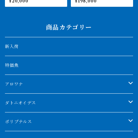
¥20,000
¥198,000
ベンリバー 証明書あり 231
0
商品カテゴリー
新入荷
特価魚
アロワナ
クンパイ
ダトニオイデス
アブソリュートレッド
シャムタイガー
ポリプテルス