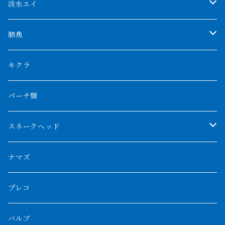
AGUS スーパーレッドF4
特殊ダトニオ
モンスターポリプ
淡水エイ
特殊アロワナ
ダトニオプラスワン
特殊ポリプ
シナガワダイヤ
肺魚
リアルバンド
プラチナ個体
厳選 過背金龍
フォーバータイガー
ハイブリッドポリプ
ダイヤモンドポルカ
ネオケラ
キクラ
フォークバンド
ショート個体
フルゴールデンクロスバック
BILLY-KENオリジナルブランド紅龍
メニーバータイガー
エンドリケリー
クロコダイル
その他肺魚
パーチ類
スマトラタイガー
ロングフィン
ブルーベースクロスバック
チョッパーレッド
ギニア
その他アジアアロワナ
ニューギニアダトニオ
ナイルビチャー
その他淡水エイ
スネークヘッド
スマトラ乱れバンド
ブルレッド
ナイジェリア
特殊個体
ナポレオンビチャー
シルバーアロワナ
ビキールビキール
チャンナバルカ
ナマズ
ボルネオタイガー
ホワイトボルタ
紅龍
バロ川
トゥルカナ湖
ブラックアロワナ
タンガニーカビチャー
大型スネークヘッド
プレコ
プラスワン
ブラックボルタ
過背金龍
ソバト川
オモ川
ノーザンバラムンディ
アンソルギー
中型スネークヘッド
バルブ