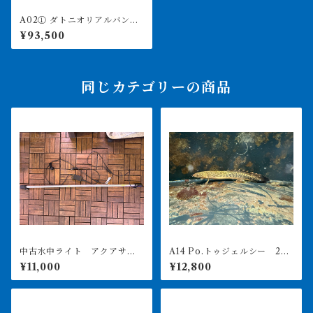
A02① ダトニオリアルバン
ド 15㎝前後 イエロー シ
¥93,500
ミなし
同じカテゴリーの商品
中古水中ライト アクアサン
A14 Po.トゥジェルシー 20
ライト1200 使用3ヶ月美品
㎝前後
¥11,000
¥12,800