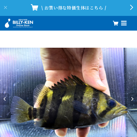
\ お買い得な特価生体はこちら /