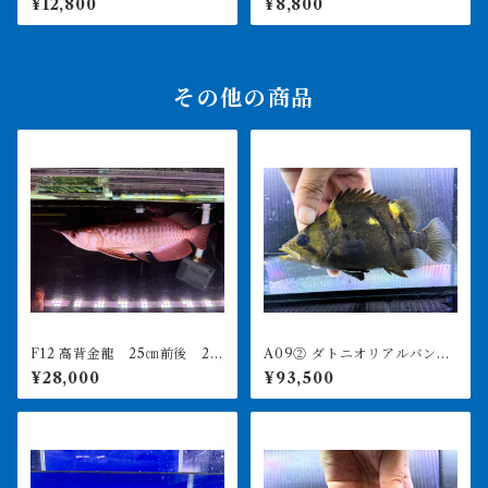
¥12,800
¥8,800
その他の商品
F12 高背金龍 25㎝前後 26
A09② ダトニオリアルバン
0-001313 買取個体
ド 16㎝前後 体高ありま
¥28,000
¥93,500
す シミなし