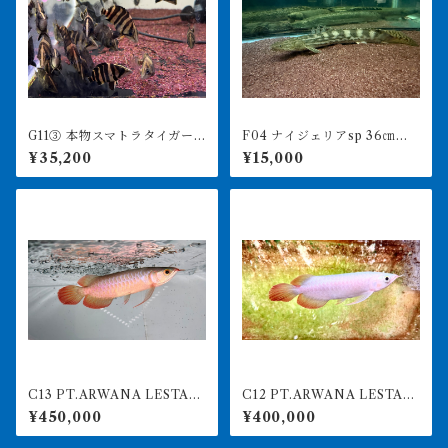
G11③ 本物スマトラタイガー
F04 ナイジェリアsp 36㎝前
ベビー 7-9㎝前後 3匹セッ
後 出戻り個体
¥35,200
¥15,000
ト ダトニオプラスワン イン
ドネシア便
C13 PT.ARWANA LESTARI
C12 PT.ARWANA LESTARI
最高峰紅龍 アブソリュート
最高峰紅龍 アブソリュート
¥450,000
¥400,000
レッド 16㎝前後 260-005
レッド 17㎝前後 260-005
153 アグスファーム
155 アグスファーム