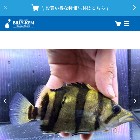
\ お買い得な特価生体はこちら /