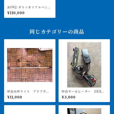
A09① ダトニオリアルバン
ド 15㎝前後 イエロー シ
¥110,000
ミなし
同じカテゴリーの商品
中古水中ライト アクアサン
中古サーモヒーター GEXサ
ライト1200 使用3ヶ月美品
ーモ&300Wヒーターセット
¥11,000
¥3,000
引き取り限定