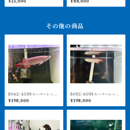
¥15,000
¥88,000
後 ♀
その他の商品
B06① AGUSスーパーレッド
B05① AGUSスーパーレッド
F4 17㎝前後 PT.ARWANA
F4 18㎝前後 PT.ARWANA
¥198,000
¥198,000
LESTARI アジアアロワナ 紅
LESTARI アジアアロワナ 紅
龍 260-005127
龍 260-005130