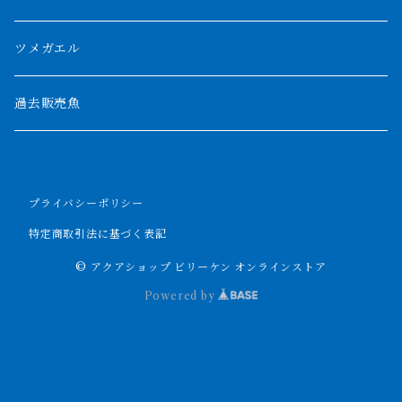
パルマス
1800mm
ツメガエル
ポーリー
セネガルス
2000mm以上
過去販売魚
ブティコフェリー
トゥルカナ湖
トゥジェルシー
プライバシーポリシー
ナイル川
ブリードポリプ
特定商取引法に基づく表記
ナイジェリア
エンドリケリー
© アクアショップ ビリーケン オンラインストア
Powered by
ビキールビキール
アンソルギー