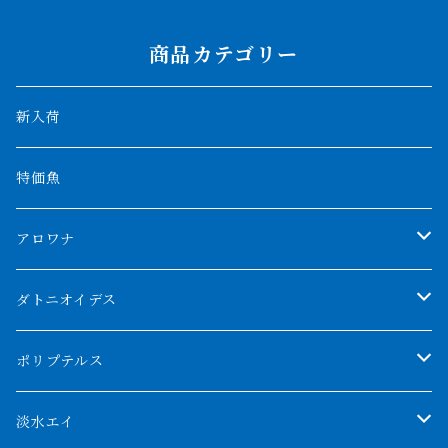
商品カテゴリー
新入荷
特価魚
アロワナ
クンパイ
ダトニオイデス
アブソリュートレッド
シャムタイガー
ポリプテルス
AGUS スーパーレッドF4
特殊ダトニオ
モンスターポリプ
淡水エイ