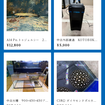
A14 Po.トゥジェルシー 20
中古外部濾過 KOTOBUKI
㎝前後
POWERBOX V1200 引き取
¥12,800
¥5,000
り限定
中古水槽 900×450×450ア
C18① ダイヤモンドポルカ
クリル水槽 上部濾過セット
アルビノヘテロ 体盤16㎝前