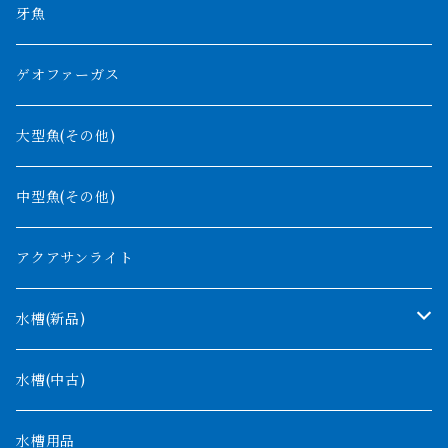
チャド湖
その他アロワナ
コウロントン
小型スネークヘッド
牙魚
紅尾金龍
ラプラディ
ゲオファーガス
グリーンアロワナ
ギニア
コンギクス
大型魚(その他)
バンジャール
ナイジェリア
オルナティピンニス
中型魚(その他)
コンゴ
ウィークシー
アクアサンライト
タンガニーカ
モケレンベンベ
水槽(新品)
デルヘッジ
1200mm以下
水槽(中古)
ザイールグリーン
1500mm
水槽用品