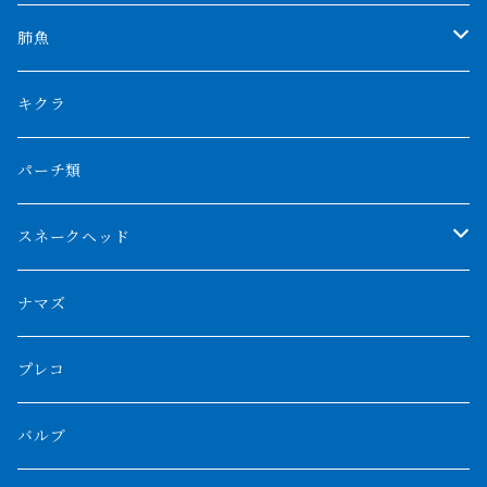
特殊アロワナ
ダトニオプラスワン
特殊ポリプ
シナガワダイヤ
肺魚
リアルバンド
プラチナ個体
厳選 過背金龍
フォーバータイガー
ハイブリッドポリプ
ダイヤモンドポルカ
ネオケラ
キクラ
フォークバンド
ショート個体
フルゴールデンクロスバック
BILLY-KENオリジナルブランド紅龍
メニーバータイガー
エンドリケリー
クロコダイル
その他肺魚
パーチ類
スマトラタイガー
ロングフィン
ブルーベースクロスバック
チョッパーレッド
ギニア
その他アジアアロワナ
ニューギニアダトニオ
ナイルビチャー
その他淡水エイ
スネークヘッド
スマトラ乱れバンド
ブルレッド
ナイジェリア
特殊個体
ナポレオンビチャー
シルバーアロワナ
ビキールビキール
チャンナバルカ
ナマズ
ボルネオタイガー
ホワイトボルタ
紅龍
バロ川
トゥルカナ湖
ブラックアロワナ
タンガニーカビチャー
大型スネークヘッド
プレコ
プラスワン
ブラックボルタ
過背金龍
ソバト川
オモ川
ノーザンバラムンディ
アンソルギー
中型スネークヘッド
バルブ
その他
高背金龍