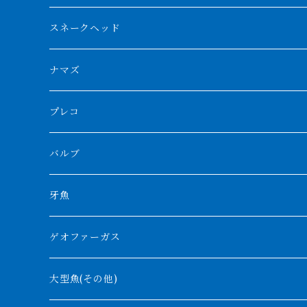
スマトラタイガー
ロングフィン
ブルーベースクロスバック
チョッパーレッド
ギニア
その他アジアアロワナ
ニューギニアダトニオ
ナイルビチャー
その他淡水エイ
スネークヘッド
スマトラ乱れバンド
ブルレッド
ナイジェリア
特殊個体
ナポレオンビチャー
シルバーアロワナ
ビキールビキール
チャンナバルカ
ナマズ
ボルネオタイガー
ホワイトボルタ
紅龍
バロ川
トゥルカナ湖
ブラックアロワナ
タンガニーカビチャー
大型スネークヘッド
プレコ
プラスワン
ブラックボルタ
過背金龍
ソバト川
オモ川
ノーザンバラムンディ
アンソルギー
中型スネークヘッド
バルブ
その他
高背金龍
チャド湖
その他アロワナ
コウロントン
小型スネークヘッド
牙魚
紅尾金龍
ラプラディ
ゲオファーガス
グリーンアロワナ
ギニア
コンギクス
大型魚(その他)
バンジャール