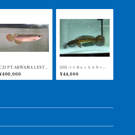
1 PT.ARWANA LESTA
G01 バイオレットスネーク
最高峰紅龍 アブソリュ
ヘッド 32㎝前後 ハイフ
¥400,000
¥44,000
ートレッド 18㎝前後 26
ィン ビッグテール
0-005151 アグスファーム