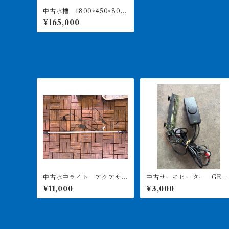
中古水槽 1800×450×800
オーバーフロー仕様 水槽
¥165,000
のみ 店頭引取or納品
中古水中ライト アクアサ
中古サーモヒーター GEX
ンライト1200 使用3ヶ月美
サーモ&300Wヒーターセ
¥11,000
¥3,000
品
ト 引き取り限定