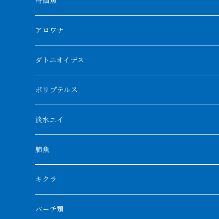
特価魚
アロワナ
クンパイ
ダトニオイデス
アブソリュートレッド
シャムタイガー
ポリプテルス
AGUS スーパーレッドF4
特殊ダトニオ
モンスターポリプ
淡水エイ
特殊アロワナ
ダトニオプラスワン
特殊ポリプ
シナガワダイヤ
肺魚
リアルバンド
プラチナ個体
厳選 過背金龍
フォーバータイガー
ハイブリッドポリプ
ダイヤモンドポルカ
ネオケラ
キクラ
フォークバンド
ショート個体
フルゴールデンクロスバック
BILLY-KENオリジナルブランド紅龍
メニーバータイガー
エンドリケリー
クロコダイル
その他肺魚
パーチ類