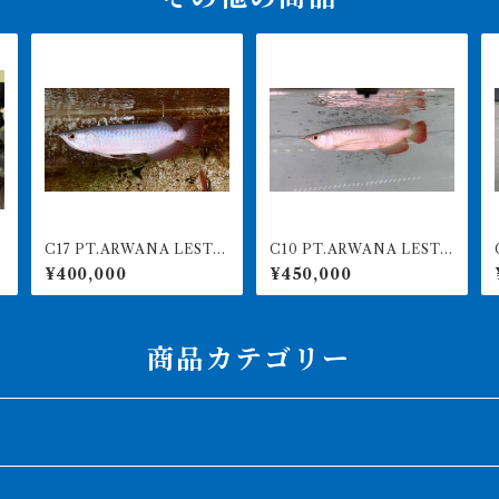
C17 PT.ARWANA LESTA
C10 PT.ARWANA LESTA
C2
RI 最高峰紅龍 アブソリュ
RI 最高峰紅龍 アブソリュ
RI 
¥400,000
¥450,000
ートレッド 17㎝前後 260
ートレッド 16㎝前後 26
-005156 アグスファーム
0-005154 アグスファーム
商品カテゴリー