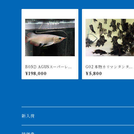
B05② AGUSスーパーレッ
G02 本物カリマンタンタイ
ドF4 20㎝前後 PT.ARWA
ガー（ボルネオタイガー）
¥198,000
¥5,800
NA LESTARI アジアアロワ
8-11㎝前後 ダトニオプ
ナ 紅龍 260-005129
ラスワン インドネシア便
新入荷