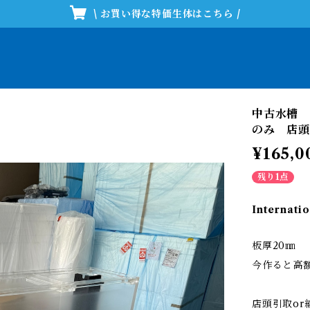
\ お買い得な特価生体はこちら /
中古水槽 1
のみ 店頭
¥165,0
残り1点
Internatio
板厚20㎜
今作ると高
店頭引取or