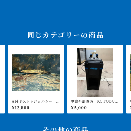
同じカテゴリーの商品
A14 Po.トゥジェルシー 2
中古外部濾過 KOTOBUK
ッ
0㎝前後
I POWERBOX V1200 引
¥12,800
¥5,000
き取り限定
その他の商品