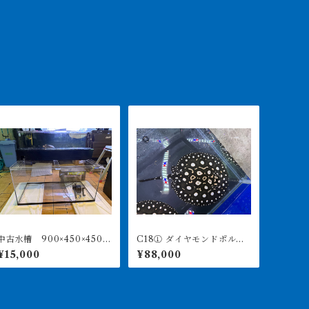
中古水槽 900×450×450ア
C18① ダイヤモンドポル
クリル水槽 上部濾過セッ
カ アルビノヘテロ 体盤1
¥15,000
¥88,000
ト
6㎝前後 ♀