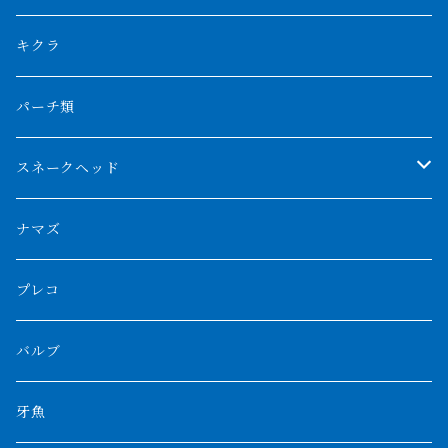
リアルバンド
プラチナ個体
厳選 過背金龍
フォーバータイガー
ハイブリッドポリプ
ダイヤモンドポルカ
ネオケラ
キクラ
フォークバンド
ショート個体
フルゴールデンクロスバック
BILLY-KENオリジナルブランド紅龍
メニーバータイガー
エンドリケリー
クロコダイル
その他肺魚
パーチ類
スマトラタイガー
ロングフィン
ブルーベースクロスバック
チョッパーレッド
ギニア
その他アジアアロワナ
ニューギニアダトニオ
ナイルビチャー
その他淡水エイ
スネークヘッド
スマトラ乱れバンド
ブルレッド
ナイジェリア
特殊個体
ナポレオンビチャー
シルバーアロワナ
ビキールビキール
チャンナバルカ
ナマズ
ボルネオタイガー
ホワイトボルタ
紅龍
バロ川
トゥルカナ湖
ブラックアロワナ
タンガニーカビチャー
大型スネークヘッド
プレコ
プラスワン
ブラックボルタ
過背金龍
ソバト川
オモ川
ノーザンバラムンディ
アンソルギー
中型スネークヘッド
バルブ
その他
高背金龍
チャド湖
その他アロワナ
コウロントン
小型スネークヘッド
牙魚