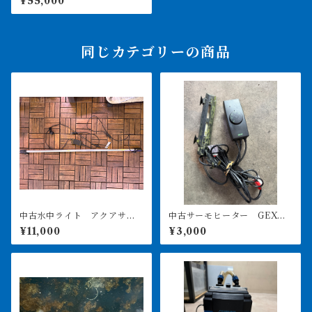
¥55,000
ット 引取or納品
同じカテゴリーの商品
中古水中ライト アクアサン
中古サーモヒーター GEXサ
ライト1200 使用3ヶ月美品
ーモ&300Wヒーターセット
¥11,000
¥3,000
引き取り限定