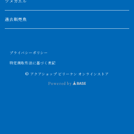
パルマス
1800mm
ツメガエル
ポーリー
セネガルス
2000mm以上
過去販売魚
ブティコフェリー
トゥルカナ湖
トゥジェルシー
プライバシーポリシー
ナイル川
ブリードポリプ
特定商取引法に基づく表記
ナイジェリア
エンドリケリー
© アクアショップ ビリーケン オンラインストア
Powered by
ビキールビキール
アンソルギー
ラプラディ