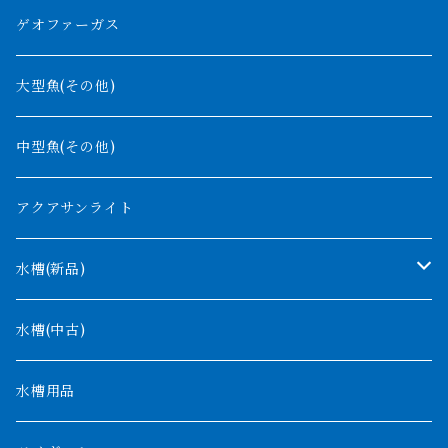
紅尾金龍
ラプラディ
ゲオファーガス
グリーンアロワナ
ギニア
コンギクス
大型魚(その他)
バンジャール
ナイジェリア
オルナティピンニス
中型魚(その他)
コンゴ
ウィークシー
アクアサンライト
タンガニーカ
モケレンベンベ
水槽(新品)
デルヘッジ
1200mm以下
水槽(中古)
ザイールグリーン
1500mm
水槽用品