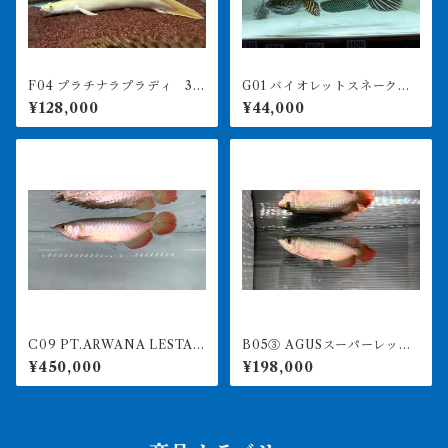
F04 プラチナラプラディ 30
G01 バイオレットスネークヘ
㎝前後 出戻り個体
ッド 32㎝前後 ハイフィ
¥128,000
¥44,000
ン ビッグテール
C09 PT.ARWANA LESTAR
B05③ AGUSスーパーレッド
I 最高峰紅龍 アブソリュート
F4 18㎝前後 PT.ARWANA
¥450,000
¥198,000
レッド 17㎝前後 260-005
LESTARI アジアアロワナ 紅
152 アグスファーム
龍 260-005135