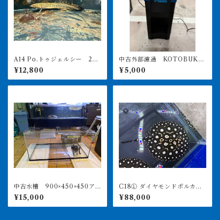
A14 Po.トゥジェルシー 20
中古外部濾過 KOTOBUKI
㎝前後
POWERBOX V1200 引き取
¥12,800
¥5,000
り限定
中古水槽 900×450×450ア
C18① ダイヤモンドポルカ
クリル水槽 上部濾過セット
アルビノヘテロ 体盤16㎝前
¥15,000
¥88,000
後 ♀