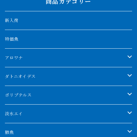
商品カテゴリー
新入荷
特価魚
アロワナ
クンパイ
ダトニオイデス
アブソリュートレッド
シャムタイガー
ポリプテルス
AGUS スーパーレッドF4
特殊ダトニオ
モンスターポリプ
淡水エイ
特殊アロワナ
ダトニオプラスワン
特殊ポリプ
シナガワダイヤ
肺魚