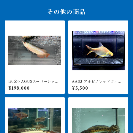
その他の商品
B05④ AGUSスーパーレッド
AA03 アルビノレッドフィン
F4 18㎝前後 PT.ARWANA
バルブ 15-18㎝前後 写真は
¥198,000
¥5,500
LESTARI アジアアロワナ 紅
同ロット
龍 260-005137