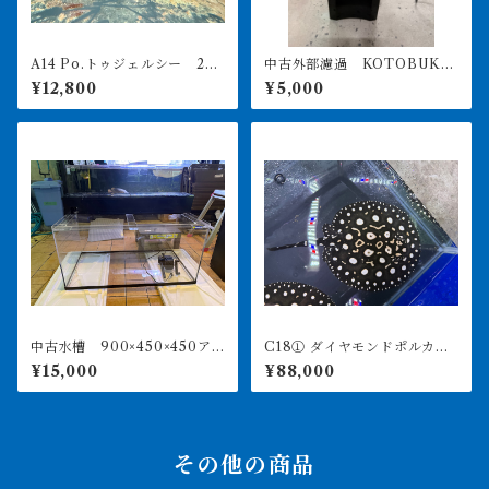
A14 Po.トゥジェルシー 20
中古外部濾過 KOTOBUKI
㎝前後
POWERBOX V1200 引き取
¥12,800
¥5,000
り限定
中古水槽 900×450×450ア
C18① ダイヤモンドポルカ
クリル水槽 上部濾過セット
アルビノヘテロ 体盤16㎝前
¥15,000
¥88,000
後 ♀
その他の商品