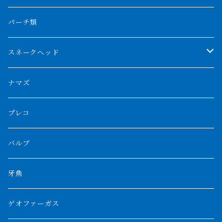
フォークバンド
ショート個体
フルゴールデンクロスバック
BILLY-KENオリジナルブランド紅龍
メニーバータイガー
エンドリケリー
クロコダイル
その他肺魚
パーチ類
スマトラタイガー
ロングフィン
ブルーベースクロスバック
チョッパーレッド
ギニア
その他アジアアロワナ
ニューギニアダトニオ
ナイルビチャー
その他淡水エイ
スネークヘッド
スマトラ乱れバンド
ブルレッド
ナイジェリア
特殊個体
ナポレオンビチャー
シルバーアロワナ
ビキールビキール
チャンナバルカ
ナマズ
ボルネオタイガー
ホワイトボルタ
紅龍
バロ川
トゥルカナ湖
ブラックアロワナ
タンガニーカビチャー
大型スネークヘッド
プレコ
プラスワン
ブラックボルタ
過背金龍
ソバト川
オモ川
ノーザンバラムンディ
アンソルギー
中型スネークヘッド
バルブ
その他
高背金龍
チャド湖
その他アロワナ
コウロントン
小型スネークヘッド
牙魚
紅尾金龍
ラプラディ
ゲオファーガス
グリーンアロワナ