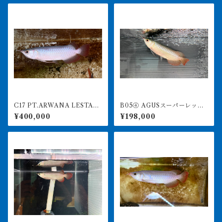
C17 PT.ARWANA LESTARI
B05④ AGUSスーパーレッド
最高峰紅龍 アブソリュート
F4 18㎝前後 PT.ARWANA
¥400,000
¥198,000
レッド 17㎝前後 260-005
LESTARI アジアアロワナ 紅
156 アグスファーム
龍 260-005137