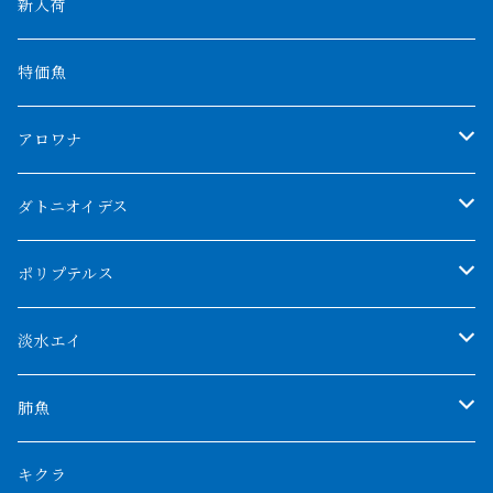
新入荷
特価魚
アロワナ
クンパイ
ダトニオイデス
アブソリュートレッド
シャムタイガー
ポリプテルス
AGUS スーパーレッドF4
特殊ダトニオ
モンスターポリプ
淡水エイ
特殊アロワナ
ダトニオプラスワン
特殊ポリプ
シナガワダイヤ
肺魚
リアルバンド
プラチナ個体
厳選 過背金龍
フォーバータイガー
ハイブリッドポリプ
ダイヤモンドポルカ
ネオケラ
キクラ