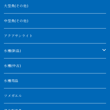
ギニア
コンギクス
大型魚(その他)
バンジャール
ナイジェリア
オルナティピンニス
中型魚(その他)
コンゴ
ウィークシー
アクアサンライト
タンガニーカ
モケレンベンベ
水槽(新品)
デルヘッジ
1200mm以下
水槽(中古)
ザイールグリーン
1500mm
水槽用品
パルマス
1800mm
ツメガエル
ポーリー