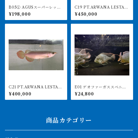
B05① AGUSスーパーレッド
C19 PT.ARWANA LESTARI
F4 18㎝前後 PT.ARWANA
最高峰紅龍 アブソリュート
¥198,000
¥450,000
LESTARI アジアアロワナ 紅
レッド 18㎝前後 260-005
龍 260-005130
143 アグスファーム
C21 PT.ARWANA LESTARI
E01 ゲオファーガススベニ 2
最高峰紅龍 アブソリュート
4-26㎝前後 大きめ
¥400,000
¥24,800
レッド 18㎝前後 260-005
151 アグスファーム
商品カテゴリー