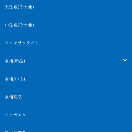
ギニア
コンギクス
大型魚(その他)
バンジャール
ナイジェリア
オルナティピンニス
中型魚(その他)
コンゴ
ウィークシー
アクアサンライト
タンガニーカ
モケレンベンベ
水槽(新品)
デルヘッジ
1200mm以下
水槽(中古)
ザイールグリーン
1500mm
水槽用品
パルマス
1800mm
ツメガエル
ポーリー