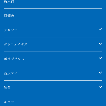
新入荷
特価魚
アロワナ
クンパイ
ダトニオイデス
アブソリュートレッド
シャムタイガー
ポリプテルス
AGUS スーパーレッドF4
特殊ダトニオ
モンスターポリプ
淡水エイ
特殊アロワナ
ダトニオプラスワン
特殊ポリプ
シナガワダイヤ
肺魚
リアルバンド
プラチナ個体
厳選 過背金龍
フォーバータイガー
ハイブリッドポリプ
ダイヤモンドポルカ
ネオケラ
キクラ