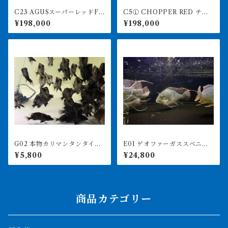
C23 AGUSスーパーレッドF4
C5① CHOPPER RED チョ
19㎝前後 PT.ARWANA LE
ッパーレッド 12㎝前後 BILL
¥198,000
¥198,000
STARI アジアアロワナ 紅
Y-KENオリジナル アジアア
龍 260-005131
ロワナ 紅龍ショート 260-
005164
G02 本物カリマンタンタイガ
E01 ゲオファーガススベニ 2
ー（ボルネオタイガー） 8-1
4-26㎝前後 大きめ
¥5,800
¥24,800
1㎝前後 ダトニオプラスワ
ン インドネシア便
商品カテゴリー