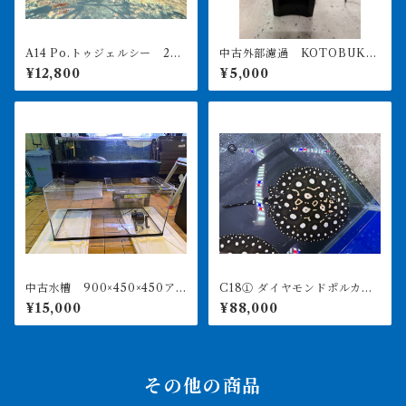
A14 Po.トゥジェルシー 20
中古外部濾過 KOTOBUKI
㎝前後
POWERBOX V1200 引き取
¥12,800
¥5,000
り限定
中古水槽 900×450×450ア
C18① ダイヤモンドポルカ
クリル水槽 上部濾過セット
アルビノヘテロ 体盤16㎝前
¥15,000
¥88,000
後 ♀
その他の商品