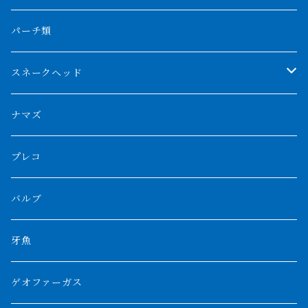
フォークバンド
ショート個体
フルゴールデンクロスバック
BILLY-KENオリジナルブランド紅龍
メニーバータイガー
エンドリケリー
クロコダイル
その他肺魚
パーチ類
スマトラタイガー
ロングフィン
ブルーベースクロスバック
チョッパーレッド
ギニア
その他アジアアロワナ
ニューギニアダトニオ
ナイルビチャー
その他淡水エイ
スネークヘッド
スマトラ乱れバンド
ブルレッド
ナイジェリア
特殊個体
ナポレオンビチャー
シルバーアロワナ
ビキールビキール
チャンナバルカ
ナマズ
ボルネオタイガー
ホワイトボルタ
紅龍
バロ川
トゥルカナ湖
ブラックアロワナ
タンガニーカビチャー
大型スネークヘッド
プレコ
プラスワン
ブラックボルタ
過背金龍
ソバト川
オモ川
ノーザンバラムンディ
アンソルギー
中型スネークヘッド
バルブ
その他
高背金龍
チャド湖
その他アロワナ
コウロントン
小型スネークヘッド
牙魚
紅尾金龍
ラプラディ
ゲオファーガス
グリーンアロワナ