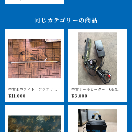
初⁈
同じカテゴリーの商品
中古水中ライト アクアサン
中古サーモヒーター GEXサ
ライト1200 使用3ヶ月美品
ーモ&300Wヒーターセット
¥11,000
¥3,000
引き取り限定