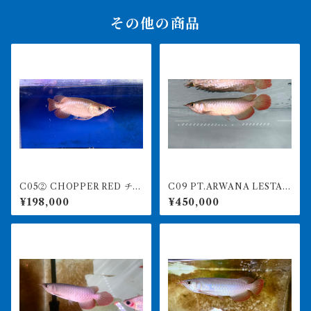
その他の商品
C05② CHOPPER RED チョ
C09 PT.ARWANA LESTAR
ッパーレッド 12㎝前後 BILL
I 最高峰紅龍 アブソリュート
¥198,000
¥450,000
Y-KENオリジナル アジアア
レッド 17㎝前後 260-005
ロワナ 紅龍ショート 260-
152 アグスファーム
005165