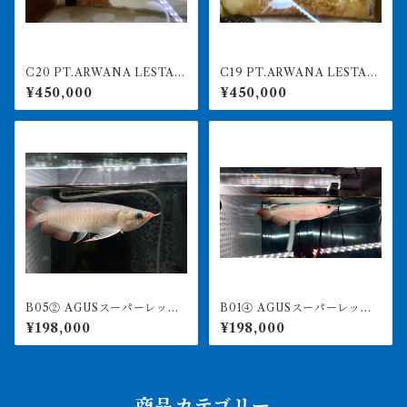
C20 PT.ARWANA LESTAR
C19 PT.ARWANA LESTARI
I 最高峰紅龍 アブソリュート
最高峰紅龍 アブソリュート
¥450,000
¥450,000
レッド 18㎝前後 260-005
レッド 18㎝前後 260-005
150 アグスファーム
143 アグスファーム
B05② AGUSスーパーレッド
B01④ AGUSスーパーレッドF
F4 20㎝前後 PT.ARWANA
4 19㎝前後 PT.ARWANA L
¥198,000
¥198,000
LESTARI アジアアロワナ 紅
ESTARI アジアアロワナ 紅
龍 260-005129
龍 260-005128
商品カテゴリー