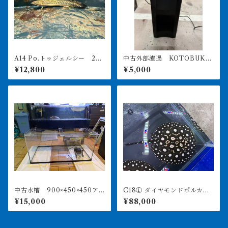
A14 Po.トゥジェルシー 20
中古外部濾過 KOTOBUKI
㎝前後
POWERBOX V1200 引き取
¥12,800
¥5,000
り限定
中古水槽 900×450×450ア
C18① ダイヤモンドポルカ
クリル水槽 上部濾過セット
アルビノヘテロ 体盤16㎝前
¥15,000
¥88,000
後 ♀