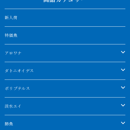
新入荷
特価魚
アロワナ
クンパイ
ダトニオイデス
アブソリュートレッド
シャムタイガー
ポリプテルス
AGUS スーパーレッドF4
特殊ダトニオ
モンスターポリプ
淡水エイ
特殊アロワナ
ダトニオプラスワン
特殊ポリプ
シナガワダイヤ
肺魚