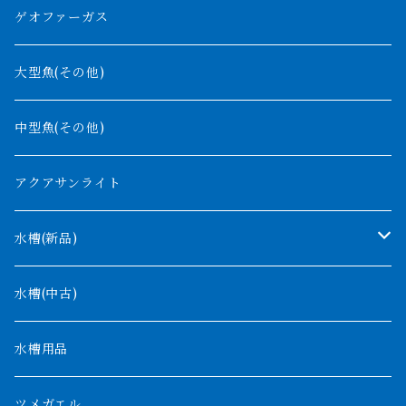
ラプラディ
ゲオファーガス
グリーンアロワナ
ギニア
コンギクス
大型魚(その他)
バンジャール
ナイジェリア
オルナティピンニス
中型魚(その他)
コンゴ
ウィークシー
アクアサンライト
タンガニーカ
モケレンベンベ
水槽(新品)
デルヘッジ
1200mm以下
水槽(中古)
ザイールグリーン
1500mm
水槽用品
パルマス
1800mm
ツメガエル