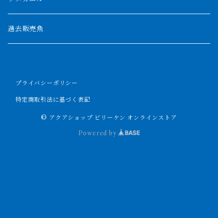
ポーリー
セネガルス
2000mm以上
過去販売魚
ブティコフェリー
トゥルカナ湖
トゥジェルシー
プライバシーポリシー
ナイル川
ブリードポリプ
特定商取引法に基づく表記
ナイジェリア
エンドリケリー
© アクアショップ ビリーケン オンラインストア
Powered by
ビキールビキール
アンソルギー
ラプラディ