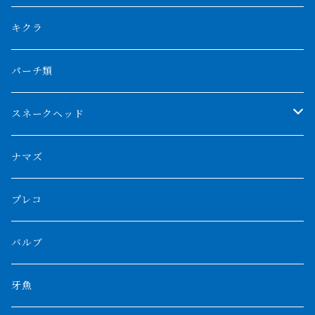
リアルバンド
プラチナ個体
厳選 過背金龍
フォーバータイガー
ハイブリッドポリプ
ダイヤモンドポルカ
ネオケラ
キクラ
フォークバンド
ショート個体
フルゴールデンクロスバック
BILLY-KENオリジナルブランド紅龍
メニーバータイガー
エンドリケリー
クロコダイル
その他肺魚
パーチ類
スマトラタイガー
ロングフィン
ブルーベースクロスバック
チョッパーレッド
ギニア
その他アジアアロワナ
ニューギニアダトニオ
ナイルビチャー
その他淡水エイ
スネークヘッド
スマトラ乱れバンド
ブルレッド
ナイジェリア
特殊個体
ナポレオンビチャー
シルバーアロワナ
ビキールビキール
チャンナバルカ
ナマズ
ボルネオタイガー
ホワイトボルタ
紅龍
バロ川
トゥルカナ湖
ブラックアロワナ
タンガニーカビチャー
大型スネークヘッド
プレコ
プラスワン
ブラックボルタ
過背金龍
ソバト川
オモ川
ノーザンバラムンディ
アンソルギー
中型スネークヘッド
バルブ
その他
高背金龍
チャド湖
その他アロワナ
コウロントン
小型スネークヘッド
牙魚
紅尾金龍