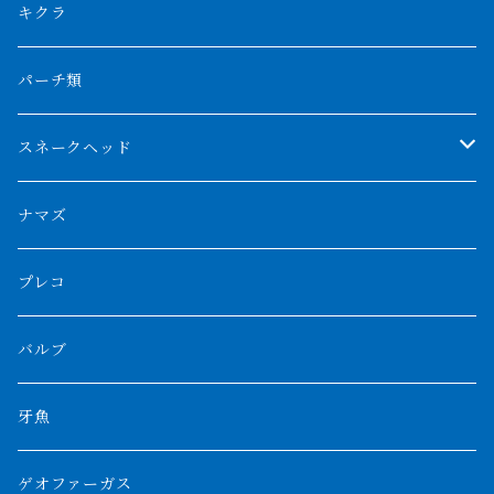
リアルバンド
プラチナ個体
厳選 過背金龍
フォーバータイガー
ハイブリッドポリプ
ダイヤモンドポルカ
ネオケラ
キクラ
フォークバンド
ショート個体
フルゴールデンクロスバック
BILLY-KENオリジナルブランド紅龍
メニーバータイガー
エンドリケリー
クロコダイル
その他肺魚
パーチ類
スマトラタイガー
ロングフィン
ブルーベースクロスバック
チョッパーレッド
ギニア
その他アジアアロワナ
ニューギニアダトニオ
ナイルビチャー
その他淡水エイ
スネークヘッド
スマトラ乱れバンド
ブルレッド
ナイジェリア
特殊個体
ナポレオンビチャー
シルバーアロワナ
ビキールビキール
チャンナバルカ
ナマズ
ボルネオタイガー
ホワイトボルタ
紅龍
バロ川
トゥルカナ湖
ブラックアロワナ
タンガニーカビチャー
大型スネークヘッド
プレコ
プラスワン
ブラックボルタ
過背金龍
ソバト川
オモ川
ノーザンバラムンディ
アンソルギー
中型スネークヘッド
バルブ
その他
高背金龍
チャド湖
その他アロワナ
コウロントン
小型スネークヘッド
牙魚
紅尾金龍
ラプラディ
ゲオファーガス