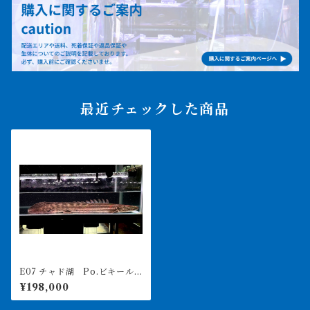
最近チェックした商品
E07 チャド湖 Po.ビキール
ビキール 66㎝前後 ♂ カメ
¥198,000
ルーン便 薬浴済み