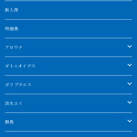
新入荷
特価魚
アロワナ
クンパイ
ダトニオイデス
アブソリュートレッド
シャムタイガー
ポリプテルス
AGUS スーパーレッドF4
特殊ダトニオ
モンスターポリプ
淡水エイ
特殊アロワナ
ダトニオプラスワン
特殊ポリプ
シナガワダイヤ
肺魚