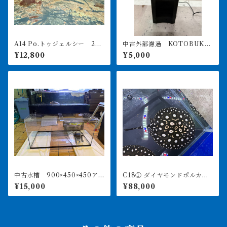
A14 Po.トゥジェルシー 20
中古外部濾過 KOTOBUKI
㎝前後
POWERBOX V1200 引き取
¥12,800
¥5,000
り限定
中古水槽 900×450×450ア
C18① ダイヤモンドポルカ
クリル水槽 上部濾過セット
アルビノヘテロ 体盤16㎝前
¥15,000
¥88,000
後 ♀