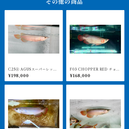
その他の商品
C25④ AGUSスーパーレッド
F03 CHOPPER RED チョッ
F4 17㎝前後 PT.ARWANA
パーレッド 25㎝前後 BILLY
¥198,000
¥168,000
LESTARI アジアアロワナ 紅
-KENオリジナル アジアアロ
龍 260-005134
ワナ 紅龍ショート 250-00
7141