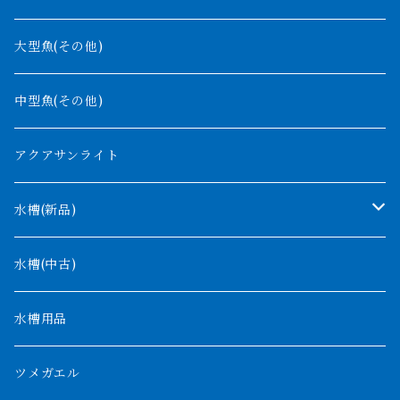
グリーンアロワナ
ギニア
コンギクス
大型魚(その他)
バンジャール
ナイジェリア
オルナティピンニス
中型魚(その他)
コンゴ
ウィークシー
アクアサンライト
タンガニーカ
モケレンベンベ
水槽(新品)
デルヘッジ
1200mm以下
水槽(中古)
ザイールグリーン
1500mm
水槽用品
パルマス
1800mm
ツメガエル