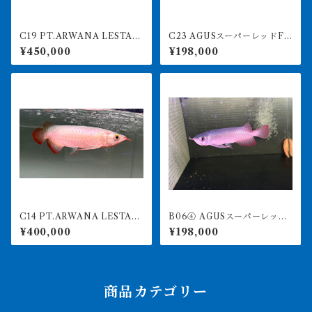
C19 PT.ARWANA LESTARI
C23 AGUSスーパーレッドF4
最高峰紅龍 アブソリュート
19㎝前後 PT.ARWANA LE
¥450,000
¥198,000
レッド 18㎝前後 260-005
STARI アジアアロワナ 紅
143 アグスファーム
龍 260-005131
C14 PT.ARWANA LESTARI
B06④ AGUSスーパーレッド
最高峰紅龍 アブソリュート
F4 19㎝前後 PT.ARWANA
¥400,000
¥198,000
レッド 19㎝前後 260-005
LESTARI アジアアロワナ 紅
148 アグスファーム
龍 260-005124
商品カテゴリー