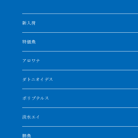
新入荷
特価魚
アロワナ
クンパイ
ダトニオイデス
アブソリュートレッド
シャムタイガー
ポリプテルス
AGUS スーパーレッドF4
特殊ダトニオ
モンスターポリプ
淡水エイ
特殊アロワナ
ダトニオプラスワン
特殊ポリプ
シナガワダイヤ
肺魚