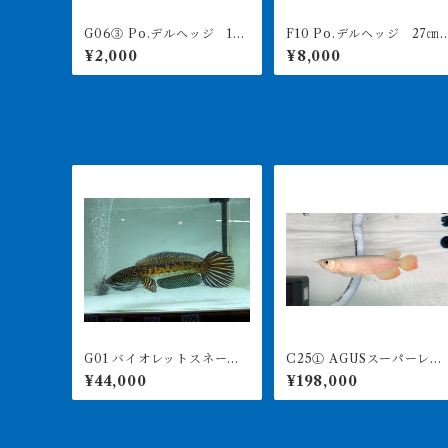
G06③ Po.デルヘッジ 19
F10 Po.デルヘッジ 27㎝
㎝前後 買取個体
前後 買取個体
¥2,000
¥8,000
G01 バイオレットスネーク
C25① AGUSスーパーレッ
ヘッド 32㎝前後 ハイフ
ドF4 18㎝前後 PT.ARWA
¥44,000
¥198,000
ィン ビッグテール
NA LESTARI アジアアロワ
ナ 紅龍 260-005125