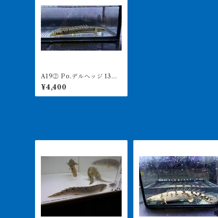
A19② Po.デルヘッジ 13㎝
前後
¥4,400