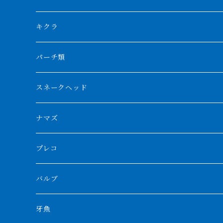
リアルバンド
プラチナ個体
厳選 過背金龍
フォーバータイガー
ハイブリッドポリプ
ダイヤモンドポルカ
ネオケラ
キクラ
フォークバンド
ショート個体
フルゴールデンクロスバック
BILLY-KENオリジナルブランド紅龍
メニーバータイガー
エンドリケリー
クロコダイル
その他肺魚
パーチ類
スマトラタイガー
ロングフィン
ブルーベースクロスバック
チョッパーレッド
ギニア
その他アジアアロワナ
ニューギニアダトニオ
ナイルビチャー
その他淡水エイ
スネークヘッド
スマトラ乱れバンド
ブルレッド
ナイジェリア
特殊個体
ナポレオンビチャー
シルバーアロワナ
ビキールビキール
チャンナバルカ
ナマズ
ボルネオタイガー
ホワイトボルタ
紅龍
バロ川
トゥルカナ湖
ブラックアロワナ
タンガニーカビチャー
大型スネークヘッド
プレコ
プラスワン
ブラックボルタ
過背金龍
ソバト川
オモ川
ノーザンバラムンディ
アンソルギー
中型スネークヘッド
バルブ
その他
高背金龍
チャド湖
その他アロワナ
コウロントン
小型スネークヘッド
牙魚