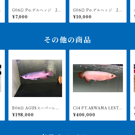
G06① Po.デルヘッジ 27
G06② Po.デルヘッジ 24
A
㎝前後 ♀ 買取個体
㎝前後 買取個体
¥7,000
¥10,000
その他の商品
B06④ AGUSスーパーレッ
C14 PT.ARWANA LESTA
C1
ドF4 19㎝前後 PT.ARWA
RI 最高峰紅龍 アブソリュ
RI 
¥198,000
¥400,000
NA LESTARI アジアアロワ
ートレッド 19㎝前後 26
ナ 紅龍 260-005124
0-005148 アグスファーム