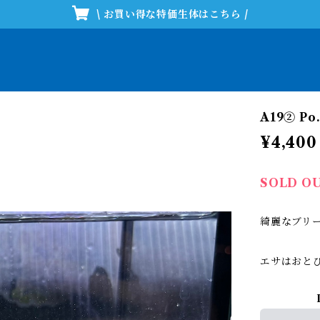
\ お買い得な特価生体はこちら /
A19② P
¥4,400
SOLD O
綺麗なブリ
エサはおと