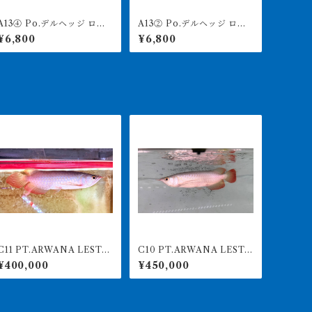
13④ Po.デルヘッジ ロイ
A13② Po.デルヘッジ ロイ
ヤルバンド 14㎝前後
ヤルバンド 14㎝前後
¥6,800
¥6,800
1 PT.ARWANA LESTA
C10 PT.ARWANA LESTA
最高峰紅龍 アブソリュ
RI 最高峰紅龍 アブソリュ
¥400,000
¥450,000
ートレッド 18㎝前後 26
ートレッド 16㎝前後 26
0-005142 アグスファーム
0-005154 アグスファーム