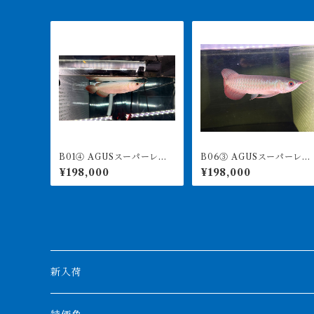
B01④ AGUSスーパーレッ
B06③ AGUSスーパーレッ
ドF4 19㎝前後 PT.ARWA
ドF4 18㎝前後 PT.ARWA
¥198,000
¥198,000
NA LESTARI アジアアロワ
NA LESTARI アジアアロワ
ナ 紅龍 260-005128
ナ 紅龍 260-005133
新入荷