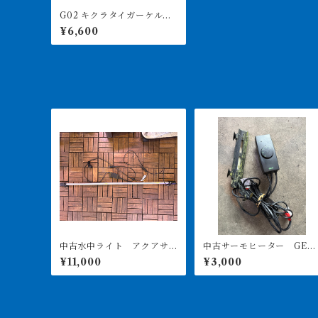
G02 キクラタイガーケルベ
リー 28㎝前後 買取個体
¥6,600
中古水中ライト アクアサ
中古サーモヒーター GEX
ンライト1200 使用3ヶ月美
サーモ&300Wヒーターセ
¥11,000
¥3,000
品
ト 引き取り限定