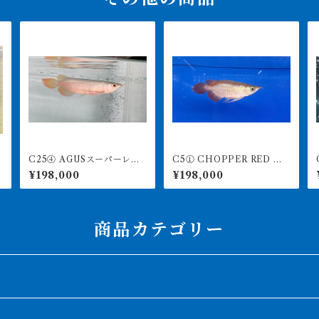
C25④ AGUSスーパーレッ
C5① CHOPPER RED チ
C0
ドF4 17㎝前後 PT.ARWA
ョッパーレッド 12㎝前後
RI 
¥198,000
¥198,000
NA LESTARI アジアアロワ
BILLY-KENオリジナル ア
ナ 紅龍 260-005134
ジアアロワナ 紅龍ショー
ト 260-005164
商品カテゴリー