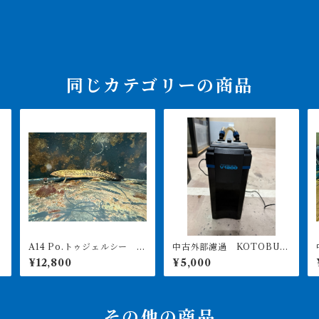
同じカテゴリーの商品
A14 Po.トゥジェルシー 2
中古外部濾過 KOTOBUK
ッ
0㎝前後
I POWERBOX V1200 引
¥12,800
¥5,000
き取り限定
その他の商品