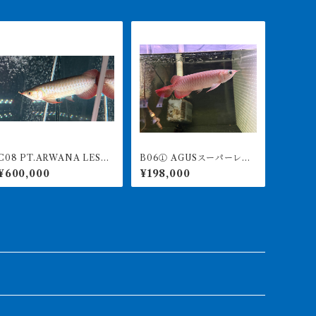
8 PT.ARWANA LESTA
B06① AGUSスーパーレッ
最高峰紅龍 アブソリュ
ドF4 17㎝前後 PT.ARWA
¥600,000
¥198,000
ートレッド 17㎝前後 260
NA LESTARI アジアアロワ
-005138 アグスファーム
ナ 紅龍 260-005127