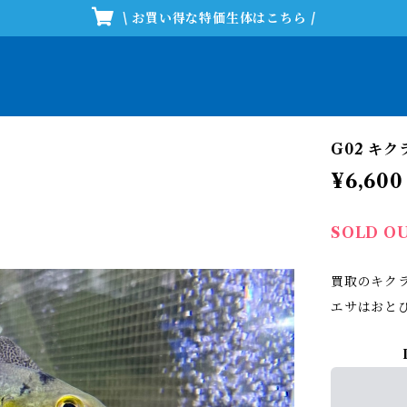
\ お買い得な特価生体はこちら /
G02 キ
¥6,600
SOLD O
買取のキク
エサはおと