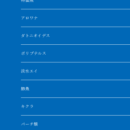
特価魚
アロワナ
クンパイ
ダトニオイデス
アブソリュートレッド
シャムタイガー
ポリプテルス
AGUS スーパーレッドF4
特殊ダトニオ
モンスターポリプ
淡水エイ
特殊アロワナ
ダトニオプラスワン
特殊ポリプ
シナガワダイヤ
肺魚
リアルバンド
プラチナ個体
厳選 過背金龍
フォーバータイガー
ハイブリッドポリプ
ダイヤモンドポルカ
ネオケラ
キクラ
フォークバンド
ショート個体
フルゴールデンクロスバック
BILLY-KENオリジナルブランド紅龍
メニーバータイガー
エンドリケリー
クロコダイル
その他肺魚
パーチ類