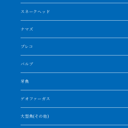
スマトラタイガー
ロングフィン
ブルーベースクロスバック
チョッパーレッド
ギニア
その他アジアアロワナ
ニューギニアダトニオ
ナイルビチャー
その他淡水エイ
スネークヘッド
スマトラ乱れバンド
ブルレッド
ナイジェリア
特殊個体
ナポレオンビチャー
シルバーアロワナ
ビキールビキール
チャンナバルカ
ナマズ
ボルネオタイガー
ホワイトボルタ
紅龍
バロ川
トゥルカナ湖
ブラックアロワナ
タンガニーカビチャー
大型スネークヘッド
プレコ
プラスワン
ブラックボルタ
過背金龍
ソバト川
オモ川
ノーザンバラムンディ
アンソルギー
中型スネークヘッド
バルブ
その他
高背金龍
チャド湖
その他アロワナ
コウロントン
小型スネークヘッド
牙魚
紅尾金龍
ラプラディ
ゲオファーガス
グリーンアロワナ
ギニア
コンギクス
大型魚(その他)
バンジャール