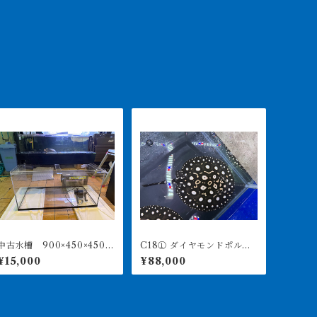
中古水槽 900×450×450ア
C18① ダイヤモンドポル
クリル水槽 上部濾過セッ
カ アルビノヘテロ 体盤1
¥15,000
¥88,000
ト
6㎝前後 ♀