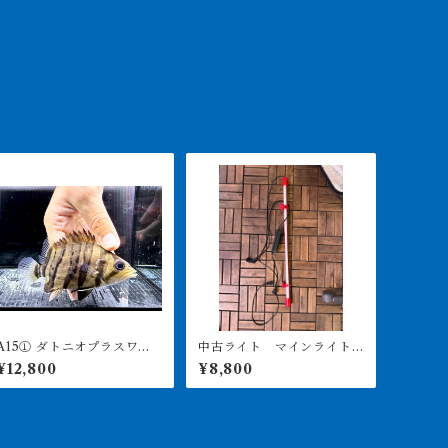
15① ダトニオプラスワ
中古ライト マインライト
ン 変わりバンド 12㎝前
900用 美品 引き取り限定
¥12,800
¥8,800
後