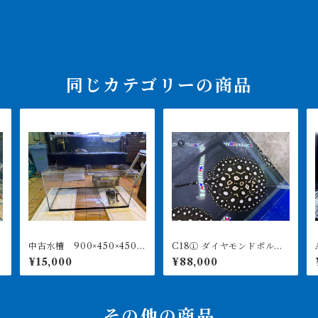
同じカテゴリーの商品
中古水槽 900×450×450ア
C18① ダイヤモンドポル
A
クリル水槽 上部濾過セッ
カ アルビノヘテロ 体盤1
¥15,000
¥88,000
ト
6㎝前後 ♀
その他の商品