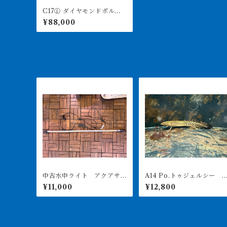
C17① ダイヤモンドポル
カ アルビノヘテロ 体盤1
¥88,000
7㎝前後 ♂
中古水中ライト アクアサ
A14 Po.トゥジェルシー 2
ンライト1200 使用3ヶ月美
0㎝前後
¥11,000
¥12,800
品