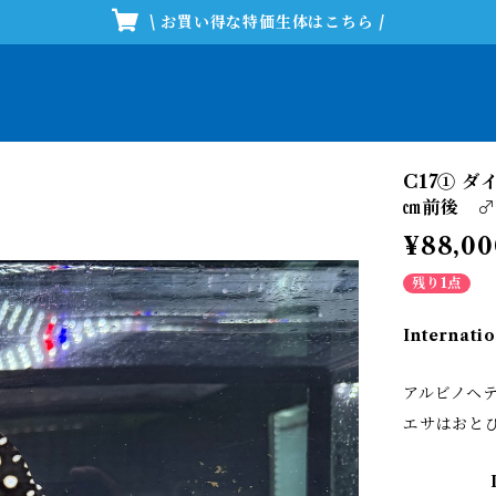
\ お買い得な特価生体はこちら /
C17① 
㎝前後 ♂
¥88,00
残り1点
Internatio
アルビノヘ
エサはおと