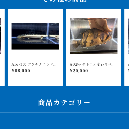
A16-3① プラチナエンドリ
A02④ ダトニオ変わりバン
A
ケリー 16㎝前後 4月29
ド 23.5㎝前後 買取個体
¥88,000
¥20,000
日輸入
商品カテゴリー