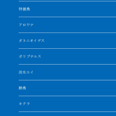
特価魚
アロワナ
クンパイ
ダトニオイデス
アブソリュートレッド
シャムタイガー
ポリプテルス
AGUS スーパーレッドF4
特殊ダトニオ
モンスターポリプ
淡水エイ
特殊アロワナ
ダトニオプラスワン
特殊ポリプ
シナガワダイヤ
肺魚
リアルバンド
プラチナ個体
厳選 過背金龍
フォーバータイガー
ハイブリッドポリプ
ダイヤモンドポルカ
ネオケラ
キクラ