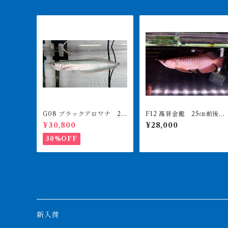
G08 ブラックアロワナ 27
F12 高背金龍 25㎝前後 2
㎝前後 人工飼料食べます
60-001313 買取個体
¥30,800
¥28,000
30%OFF
新入荷