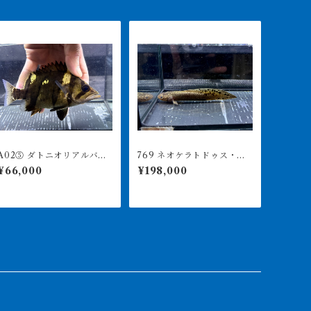
02⑤ ダトニオリアルバン
769 ネオケラトドゥス・フ
ド 16㎝前後 おとひめ食
ォルステリ 17㎝前後 ブ
¥66,000
¥198,000
べます
リスベンリバー 証明書あ
り 2310