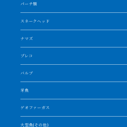
フォークバンド
ショート個体
フルゴールデンクロスバック
BILLY-KENオリジナルブランド紅龍
メニーバータイガー
エンドリケリー
クロコダイル
その他肺魚
パーチ類
スマトラタイガー
ロングフィン
ブルーベースクロスバック
チョッパーレッド
ギニア
その他アジアアロワナ
ニューギニアダトニオ
ナイルビチャー
その他淡水エイ
スネークヘッド
スマトラ乱れバンド
ブルレッド
ナイジェリア
特殊個体
ナポレオンビチャー
シルバーアロワナ
ビキールビキール
チャンナバルカ
ナマズ
ボルネオタイガー
ホワイトボルタ
紅龍
バロ川
トゥルカナ湖
ブラックアロワナ
タンガニーカビチャー
大型スネークヘッド
プレコ
プラスワン
ブラックボルタ
過背金龍
ソバト川
オモ川
ノーザンバラムンディ
アンソルギー
中型スネークヘッド
バルブ
その他
高背金龍
チャド湖
その他アロワナ
コウロントン
小型スネークヘッド
牙魚
紅尾金龍
ラプラディ
ゲオファーガス
グリーンアロワナ
ギニア
コンギクス
大型魚(その他)