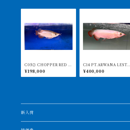
C05② CHOPPER RED チ
C14 PT.ARWANA LESTA
ョッパーレッド 12㎝前後
RI 最高峰紅龍 アブソリュ
¥198,000
¥400,000
BILLY-KENオリジナル ア
ートレッド 19㎝前後 26
ジアアロワナ 紅龍ショー
0-005148 アグスファーム
ト 260-005165
新入荷