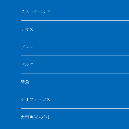
スマトラタイガー
ロングフィン
ブルーベースクロスバック
チョッパーレッド
ギニア
その他アジアアロワナ
ニューギニアダトニオ
ナイルビチャー
その他淡水エイ
スネークヘッド
スマトラ乱れバンド
ブルレッド
ナイジェリア
特殊個体
ナポレオンビチャー
シルバーアロワナ
ビキールビキール
チャンナバルカ
ナマズ
ボルネオタイガー
ホワイトボルタ
紅龍
バロ川
トゥルカナ湖
ブラックアロワナ
タンガニーカビチャー
大型スネークヘッド
プレコ
プラスワン
ブラックボルタ
過背金龍
ソバト川
オモ川
ノーザンバラムンディ
アンソルギー
中型スネークヘッド
バルブ
その他
高背金龍
チャド湖
その他アロワナ
コウロントン
小型スネークヘッド
牙魚
紅尾金龍
ラプラディ
ゲオファーガス
グリーンアロワナ
ギニア
コンギクス
大型魚(その他)
バンジャール