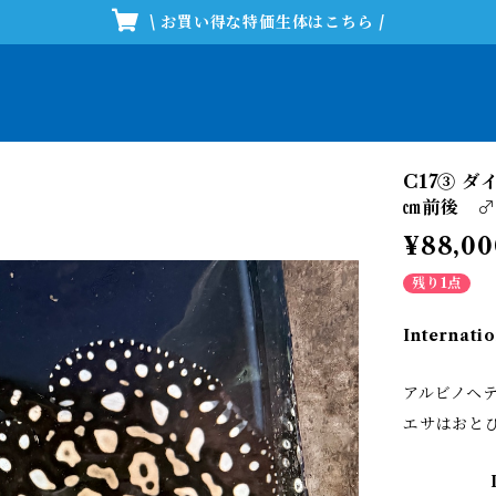
\ お買い得な特価生体はこちら /
C17③ 
㎝前後 ♂
¥88,00
残り1点
Internatio
アルビノヘ
エサはおと