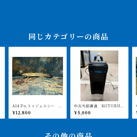
同じカテゴリーの商品
A14 Po.トゥジェルシー 2
中古外部濾過 KOTOBUK
ッ
0㎝前後
I POWERBOX V1200 引
¥12,800
¥5,000
き取り限定
その他の商品