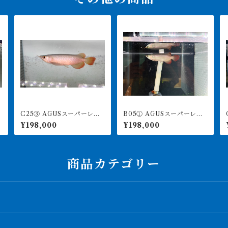
C25③ AGUSスーパーレッ
B05① AGUSスーパーレッ
G
ドF4 17㎝前後 PT.ARWA
ドF4 18㎝前後 PT.ARWA
¥198,000
¥198,000
NA LESTARI アジアアロワ
NA LESTARI アジアアロワ
ナ 紅龍 260-005132
ナ 紅龍 260-005130
商品カテゴリー