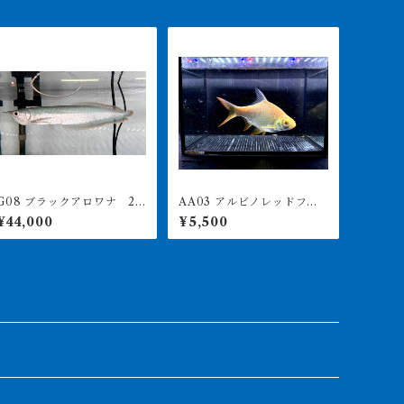
08 ブラックアロワナ 27
AA03 アルビノレッドフィ
㎝前後 人工飼料食べます
ンバルブ 15-18㎝前後 写
¥44,000
¥5,500
真は同ロット