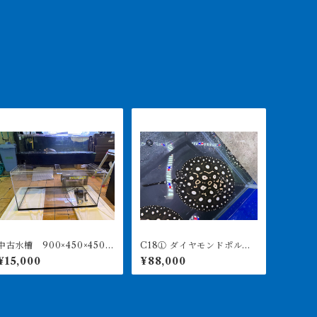
中古水槽 900×450×450ア
C18① ダイヤモンドポル
クリル水槽 上部濾過セッ
カ アルビノヘテロ 体盤1
¥15,000
¥88,000
ト
6㎝前後 ♀