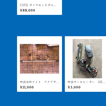
C17③ ダイヤモンドポル
カ アルビノヘテロ 体盤1
¥88,000
7㎝前後 ♂
中古水中ライト アクアサ
中古サーモヒーター GEX
ンライト1200 使用3ヶ月美
サーモ&300Wヒーターセ
¥11,000
¥3,000
品
ト 引き取り限定