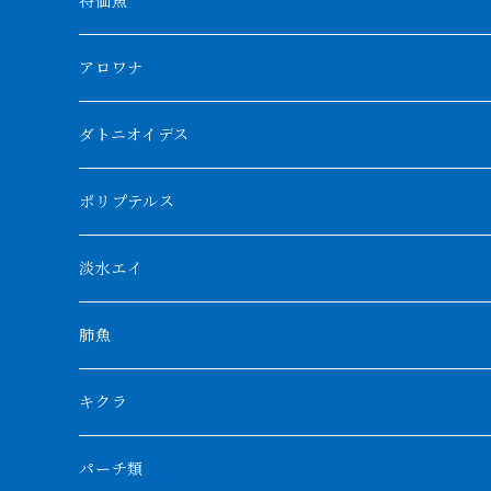
特価魚
アロワナ
クンパイ
ダトニオイデス
アブソリュートレッド
シャムタイガー
ポリプテルス
AGUS スーパーレッドF4
特殊ダトニオ
モンスターポリプ
淡水エイ
特殊アロワナ
ダトニオプラスワン
特殊ポリプ
シナガワダイヤ
肺魚
リアルバンド
プラチナ個体
厳選 過背金龍
フォーバータイガー
ハイブリッドポリプ
ダイヤモンドポルカ
ネオケラ
キクラ
フォークバンド
ショート個体
フルゴールデンクロスバック
BILLY-KENオリジナルブランド紅龍
メニーバータイガー
エンドリケリー
クロコダイル
その他肺魚
パーチ類