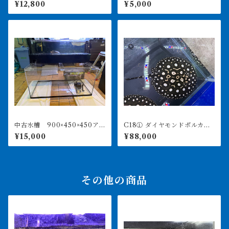
㎝前後
POWERBOX V1200 引き取
¥12,800
¥5,000
り限定
中古水槽 900×450×450ア
C18① ダイヤモンドポルカ
クリル水槽 上部濾過セット
アルビノヘテロ 体盤16㎝前
¥15,000
¥88,000
後 ♀
その他の商品