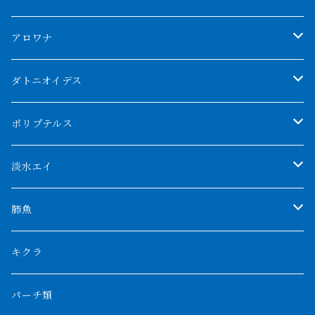
アロワナ
クンパイ
ダトニオイデス
アブソリュートレッド
シャムタイガー
ポリプテルス
AGUS スーパーレッドF4
特殊ダトニオ
モンスターポリプ
淡水エイ
特殊アロワナ
ダトニオプラスワン
特殊ポリプ
シナガワダイヤ
肺魚
リアルバンド
プラチナ個体
厳選 過背金龍
フォーバータイガー
ハイブリッドポリプ
ダイヤモンドポルカ
ネオケラ
キクラ
フォークバンド
ショート個体
フルゴールデンクロスバック
BILLY-KENオリジナルブランド紅龍
メニーバータイガー
エンドリケリー
クロコダイル
その他肺魚
パーチ類