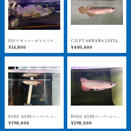
E01 ゲオファーガススリナメ
C21 PT.ARWANA LESTARI
ンシス 24-26㎝前後 大き
最高峰紅龍 アブソリュート
¥14,800
¥400,000
め レッドゲオファーガス
レッド 18㎝前後 260-005
151 アグスファーム
B05① AGUSスーパーレッド
B06③ AGUSスーパーレッド
F4 18㎝前後 PT.ARWANA
F4 18㎝前後 PT.ARWANA
¥198,000
¥198,000
LESTARI アジアアロワナ 紅
LESTARI アジアアロワナ 紅
龍 260-005130
龍 260-005133