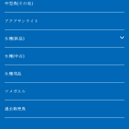
ナイジェリア
オルナティピンニス
中型魚(その他)
コンゴ
ウィークシー
アクアサンライト
タンガニーカ
モケレンベンベ
水槽(新品)
デルヘッジ
1200mm以下
水槽(中古)
ザイールグリーン
1500mm
水槽用品
パルマス
1800mm
ツメガエル
ポーリー
セネガルス
2000mm以上
過去販売魚
ブティコフェリー
トゥルカナ湖
トゥジェルシー