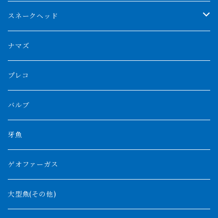
スマトラタイガー
ロングフィン
ブルーベースクロスバック
チョッパーレッド
ギニア
その他アジアアロワナ
ニューギニアダトニオ
ナイルビチャー
その他淡水エイ
スネークヘッド
スマトラ乱れバンド
ブルレッド
ナイジェリア
特殊個体
ナポレオンビチャー
シルバーアロワナ
ビキールビキール
チャンナバルカ
ナマズ
ボルネオタイガー
ホワイトボルタ
紅龍
バロ川
トゥルカナ湖
ブラックアロワナ
タンガニーカビチャー
大型スネークヘッド
プレコ
プラスワン
ブラックボルタ
過背金龍
ソバト川
オモ川
ノーザンバラムンディ
アンソルギー
中型スネークヘッド
バルブ
その他
高背金龍
チャド湖
その他アロワナ
コウロントン
小型スネークヘッド
牙魚
紅尾金龍
ラプラディ
ゲオファーガス
グリーンアロワナ
ギニア
コンギクス
大型魚(その他)
バンジャール