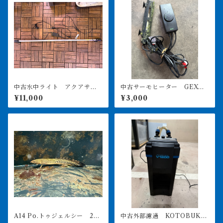
中古水中ライト アクアサン
中古サーモヒーター GEXサ
ライト1200 使用3ヶ月美品
ーモ&300Wヒーターセット
¥11,000
¥3,000
引き取り限定
A14 Po.トゥジェルシー 20
中古外部濾過 KOTOBUKI