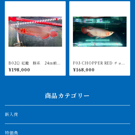
B02① 紅龍 豚系 24㎝前
F03 CHOPPER RED チョッ
後 アジアアロワナ 250-00
パーレッド 25㎝前後 BILLY
¥198,000
¥168,000
6272
-KENオリジナル アジアアロ
ワナ 紅龍ショート 250-00
7141
商品カテゴリー
新入荷
特価魚