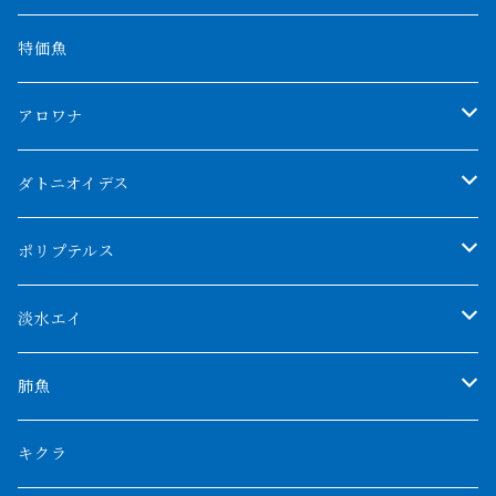
特価魚
アロワナ
クンパイ
ダトニオイデス
アブソリュートレッド
シャムタイガー
ポリプテルス
AGUS スーパーレッドF4
特殊ダトニオ
モンスターポリプ
淡水エイ
特殊アロワナ
ダトニオプラスワン
特殊ポリプ
シナガワダイヤ
肺魚
リアルバンド
プラチナ個体
厳選 過背金龍
フォーバータイガー
ハイブリッドポリプ
ダイヤモンドポルカ
ネオケラ
キクラ