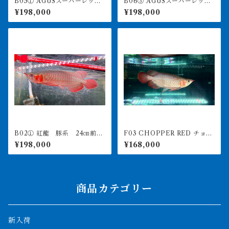
B05① AGUSスーパーレッド
B06③ AGUSスーパーレッド
F4 18㎝前後 PT.ARWANA
F4 18㎝前後 PT.ARWANA
¥198,000
¥198,000
LESTARI アジアアロワナ 紅
LESTARI アジアアロワナ 紅
龍 260-005130
龍 260-005133
B02① 紅龍 豚系 24㎝前
F03 CHOPPER RED チョッ
後 アジアアロワナ 250-00
パーレッド 25㎝前後 BILLY
¥198,000
¥168,000
6272
-KENオリジナル アジアアロ
ワナ 紅龍ショート 250-00
7141
商品カテゴリー
新入荷