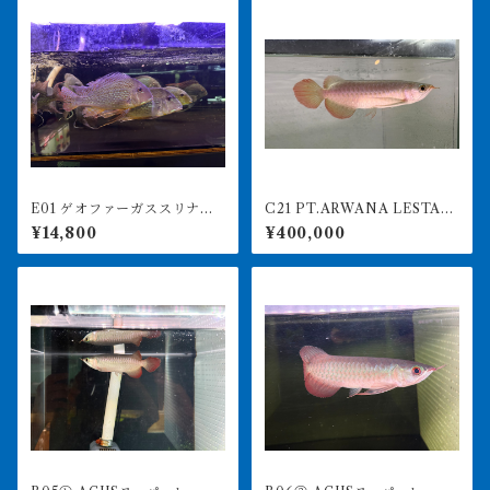
E01 ゲオファーガススリナメ
C21 PT.ARWANA LESTARI
ンシス 24-26㎝前後 大き
最高峰紅龍 アブソリュート
¥14,800
¥400,000
め レッドゲオファーガス
レッド 18㎝前後 260-005
151 アグスファーム