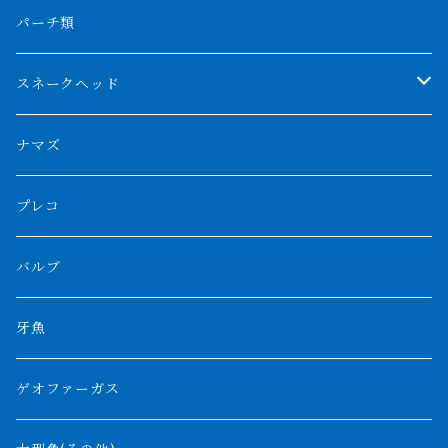
フォークバンド
ショート個体
フルゴールデンクロスバック
BILLY-KENオリジナルブランド紅龍
メニーバータイガー
エンドリケリー
クロコダイル
その他肺魚
パーチ類
スマトラタイガー
ロングフィン
ブルーベースクロスバック
チョッパーレッド
ギニア
その他アジアアロワナ
ニューギニアダトニオ
ナイルビチャー
その他淡水エイ
スネークヘッド
スマトラ乱れバンド
ブルレッド
ナイジェリア
特殊個体
ナポレオンビチャー
シルバーアロワナ
ビキールビキール
チャンナバルカ
ナマズ
ボルネオタイガー
ホワイトボルタ
紅龍
バロ川
トゥルカナ湖
ブラックアロワナ
タンガニーカビチャー
大型スネークヘッド
プレコ
プラスワン
ブラックボルタ
過背金龍
ソバト川
オモ川
ノーザンバラムンディ
アンソルギー
中型スネークヘッド
バルブ
その他
高背金龍
チャド湖
その他アロワナ
コウロントン
小型スネークヘッド
牙魚
紅尾金龍
ラプラディ
ゲオファーガス
グリーンアロワナ
ギニア