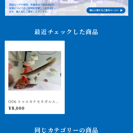
最近チェックした商品
G06 トゥルカナセネガルス
24㎝前後 買取個体 右目難
¥8,000
あり
同じカテゴリーの商品