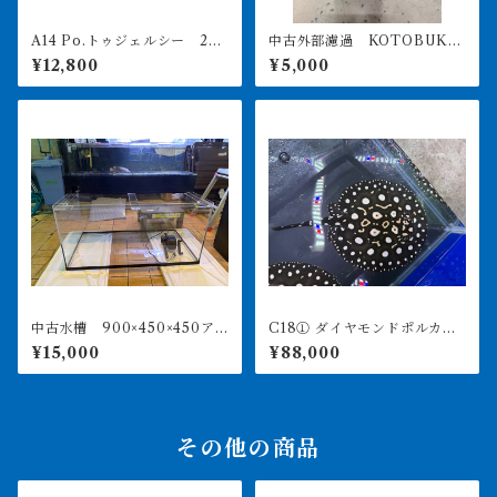
A14 Po.トゥジェルシー 20
中古外部濾過 KOTOBUKI
㎝前後
POWERBOX V1200 引き取
¥12,800
¥5,000
り限定
中古水槽 900×450×450ア
C18① ダイヤモンドポルカ
クリル水槽 上部濾過セット
アルビノヘテロ 体盤16㎝前
¥15,000
¥88,000
後 ♀
その他の商品