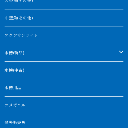
コンギクス
大型魚(その他)
バンジャール
ナイジェリア
オルナティピンニス
中型魚(その他)
コンゴ
ウィークシー
アクアサンライト
タンガニーカ
モケレンベンベ
水槽(新品)
デルヘッジ
1200mm以下
水槽(中古)
ザイールグリーン
1500mm
水槽用品
パルマス
1800mm
ツメガエル
ポーリー
セネガルス
2000mm以上
過去販売魚