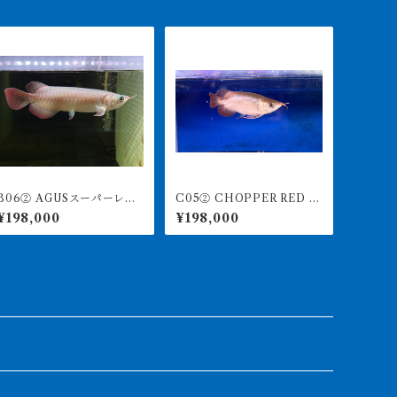
06② AGUSスーパーレッ
C05② CHOPPER RED チ
4 19㎝前後 PT.ARWA
ョッパーレッド 12㎝前後
¥198,000
¥198,000
NA LESTARI アジアアロワ
BILLY-KENオリジナル ア
ナ 紅龍 260-005123
ジアアロワナ 紅龍ショー
ト 260-005165