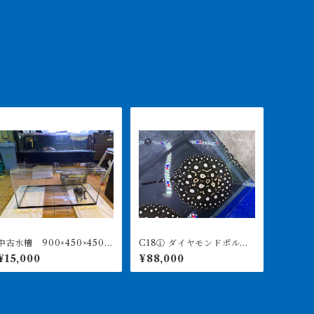
中古水槽 900×450×450ア
C18① ダイヤモンドポル
クリル水槽 上部濾過セッ
カ アルビノヘテロ 体盤1
¥15,000
¥88,000
ト
6㎝前後 ♀