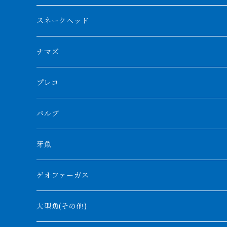
スマトラタイガー
ロングフィン
ブルーベースクロスバック
チョッパーレッド
ギニア
その他アジアアロワナ
ニューギニアダトニオ
ナイルビチャー
その他淡水エイ
スネークヘッド
スマトラ乱れバンド
ブルレッド
ナイジェリア
特殊個体
ナポレオンビチャー
シルバーアロワナ
ビキールビキール
チャンナバルカ
ナマズ
ボルネオタイガー
ホワイトボルタ
紅龍
バロ川
トゥルカナ湖
ブラックアロワナ
タンガニーカビチャー
大型スネークヘッド
プレコ
プラスワン
ブラックボルタ
過背金龍
ソバト川
オモ川
ノーザンバラムンディ
アンソルギー
中型スネークヘッド
バルブ
その他
高背金龍
チャド湖
その他アロワナ
コウロントン
小型スネークヘッド
牙魚
紅尾金龍
ラプラディ
ゲオファーガス
グリーンアロワナ
ギニア
コンギクス
大型魚(その他)
バンジャール