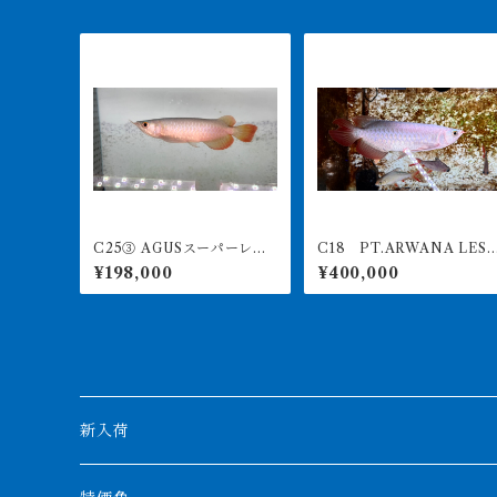
C25③ AGUSスーパーレッ
C18 PT.ARWANA LES
ドF4 17㎝前後 PT.ARWA
ARI 最高峰紅龍 アブソリ
¥198,000
¥400,000
NA LESTARI アジアアロワ
ュートレッド 19㎝前後 
ナ 紅龍 260-005132
60-005145
新入荷