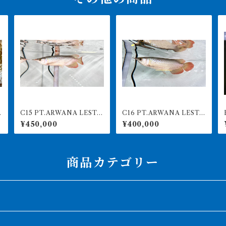
T
C15 PT.ARWANA LESTA
C16 PT.ARWANA LESTA
B
RI 最高峰紅龍 アブソリュ
RI 最高峰紅龍 アブソリュ
ドF
¥450,000
¥400,000
2
ートレッド 18㎝前後 26
ートレッド 18㎝前後 26
0-005141アグスファーム
0-005139 アグスファーム
商品カテゴリー