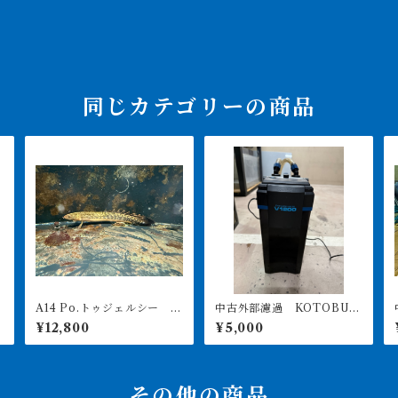
同じカテゴリーの商品
A14 Po.トゥジェルシー 2
中古外部濾過 KOTOBUK
ッ
0㎝前後
I POWERBOX V1200 引
¥12,800
¥5,000
き取り限定
その他の商品