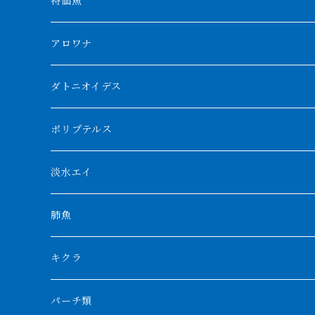
特価魚
アロワナ
クンパイ
ダトニオイデス
アブソリュートレッド
シャムタイガー
ポリプテルス
AGUS スーパーレッドF4
特殊ダトニオ
モンスターポリプ
淡水エイ
特殊アロワナ
ダトニオプラスワン
特殊ポリプ
シナガワダイヤ
肺魚
リアルバンド
プラチナ個体
厳選 過背金龍
フォーバータイガー
ハイブリッドポリプ
ダイヤモンドポルカ
ネオケラ
キクラ
フォークバンド
ショート個体
フルゴールデンクロスバック
BILLY-KENオリジナルブランド紅龍
メニーバータイガー
エンドリケリー
クロコダイル
その他肺魚
パーチ類