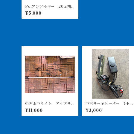
Po.アンソルギー 20㎝前
後 買取個体
¥5,000
中古水中ライト アクアサ
中古サーモヒーター GEX
ンライト1200 使用3ヶ月美
サーモ&300Wヒーターセ
¥11,000
¥3,000
品
ト 引き取り限定