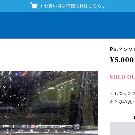
\ お買い得な特価生体はこちら /
Po.アン
¥5,000
SOLD O
少し育った
おとひめ食