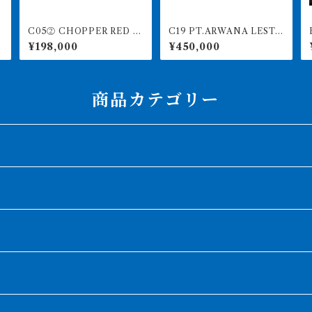
C05② CHOPPER RED チ
C19 PT.ARWANA LESTA
B
ョッパーレッド 12㎝前後
RI 最高峰紅龍 アブソリュ
ドF
¥198,000
¥450,000
BILLY-KENオリジナル ア
ートレッド 18㎝前後 26
ジアアロワナ 紅龍ショー
0-005143 アグスファーム
ト 260-005165
商品カテゴリー