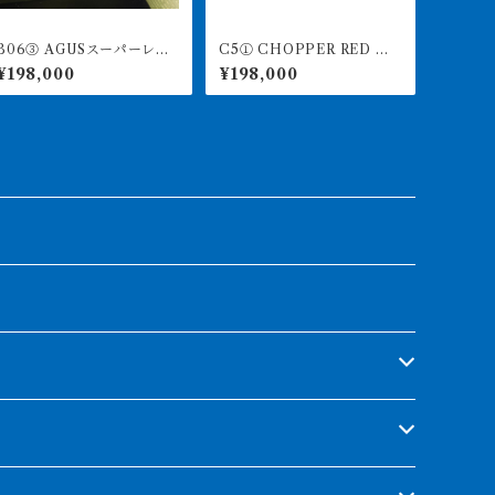
06③ AGUSスーパーレッ
C5① CHOPPER RED チ
4 18㎝前後 PT.ARWA
ョッパーレッド 12㎝前後
¥198,000
¥198,000
NA LESTARI アジアアロワ
BILLY-KENオリジナル ア
ナ 紅龍 260-005133
ジアアロワナ 紅龍ショー
ト 260-005164