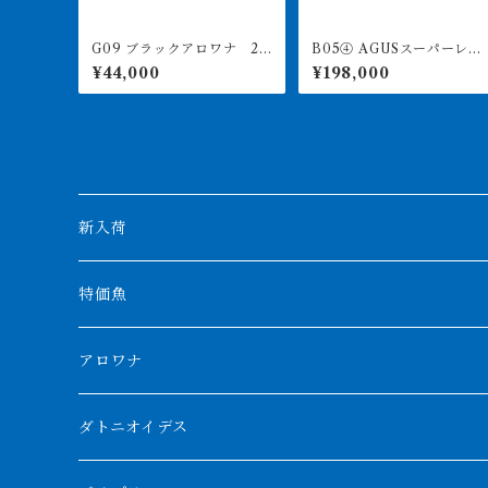
G09 ブラックアロワナ 27
B05④ AGUSスーパーレッ
㎝前後 人工飼料食べます
ドF4 18㎝前後 PT.ARWA
¥44,000
¥198,000
NA LESTARI アジアアロワ
ナ 紅龍 260-005137
新入荷
特価魚
アロワナ
クンパイ
ダトニオイデス