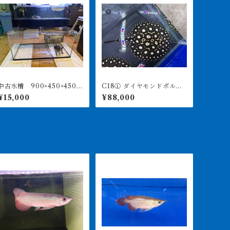
中古水槽 900×450×450ア
C18① ダイヤモンドポル
クリル水槽 上部濾過セッ
カ アルビノヘテロ 体盤1
¥15,000
¥88,000
ト
6㎝前後 ♀