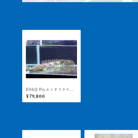
E06③ Po.エンドリケリーs
p ギニアワイルド 55㎝前
¥79,800
後 ♂ ラプエン 薬浴完了済
み