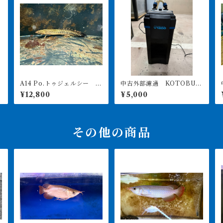
A14 Po.トゥジェルシー 2
中古外部濾過 KOTOBUK
ッ
0㎝前後
I POWERBOX V1200 引
¥12,800
¥5,000
き取り限定
その他の商品