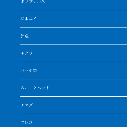
アブソリュートレッド
シャムタイガー
ポリプテルス
AGUS スーパーレッドF4
特殊ダトニオ
モンスターポリプ
淡水エイ
特殊アロワナ
ダトニオプラスワン
特殊ポリプ
シナガワダイヤ
肺魚
リアルバンド
プラチナ個体
厳選 過背金龍
フォーバータイガー
ハイブリッドポリプ
ダイヤモンドポルカ
ネオケラ
キクラ
フォークバンド
ショート個体
フルゴールデンクロスバック
BILLY-KENオリジナルブランド紅龍
メニーバータイガー
エンドリケリー
クロコダイル
その他肺魚
パーチ類
スマトラタイガー
ロングフィン
ブルーベースクロスバック
チョッパーレッド
ギニア
その他アジアアロワナ
ニューギニアダトニオ
ナイルビチャー
その他淡水エイ
スネークヘッド
スマトラ乱れバンド
ブルレッド
ナイジェリア
特殊個体
ナポレオンビチャー
シルバーアロワナ
ビキールビキール
チャンナバルカ
ナマズ
ボルネオタイガー
ホワイトボルタ
紅龍
バロ川
トゥルカナ湖
ブラックアロワナ
タンガニーカビチャー
大型スネークヘッド
プレコ