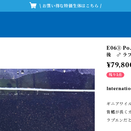
\ お買い得な特価生体はこちら /
E06③ P
後 ♂ ラ
¥79,80
残り1点
Internatio
ギニアワイル
背鰭が長く
ラプエンだ