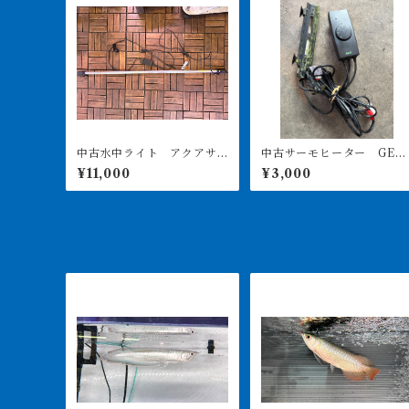
中古水中ライト アクアサ
中古サーモヒーター GEX
ンライト1200 使用3ヶ月美
サーモ&300Wヒーターセ
¥11,000
¥3,000
品
ト 引き取り限定