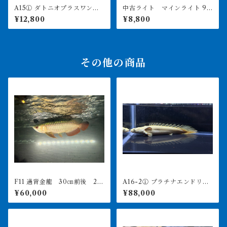
A15① ダトニオプラスワン
中古ライト マインライト 90
変わりバンド 12㎝前後
0用 美品 引き取り限定
¥12,800
¥8,800
その他の商品
F11 過背金龍 30㎝前後 25
A16-2① プラチナエンドリケ
0-004944 買取個体
リー 16㎝前後 4月29日輸
¥60,000
¥88,000
入