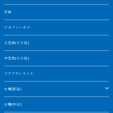
その他
高背金龍
チャド湖
その他アロワナ
コウロントン
小型スネークヘッド
牙魚
紅尾金龍
ラプラディ
ゲオファーガス
グリーンアロワナ
ギニア
コンギクス
大型魚(その他)
バンジャール
ナイジェリア
オルナティピンニス
中型魚(その他)
コンゴ
ウィークシー
アクアサンライト
タンガニーカ
モケレンベンベ
水槽(新品)
デルヘッジ
1200mm以下
水槽(中古)