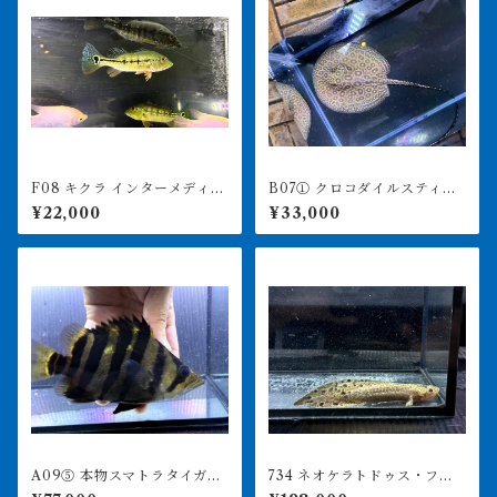
F08 キクラ インターメディ
B07① クロコダイルスティン
ア 15-18㎝前後 ワイルド
グレー ♀ 体盤15㎝前後
¥22,000
¥33,000
A09⑤ 本物スマトラタイガ
734 ネオケラトドゥス・フォ
ー セミショート 17㎝前
ルステリ 17㎝前後 ブリス