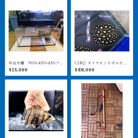
中古水槽 900×450×450ア
C18① ダイヤモンドポルカ
クリル水槽 上部濾過セット
アルビノヘテロ 体盤16㎝前
¥15,000
¥88,000
後 ♀