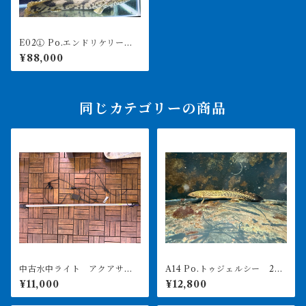
E02① Po.エンドリケリー
ギニアワイルド 58㎝前後
¥88,000
♀ もうすぐ60㎝ 薬浴完了済
み
同じカテゴリーの商品
中古水中ライト アクアサン
A14 Po.トゥジェルシー 20
ライト1200 使用3ヶ月美品
㎝前後
¥11,000
¥12,800