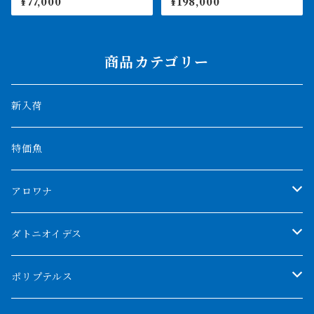
¥77,000
¥198,000
後 イエロー
ベンリバー 証明書あり 231
0
商品カテゴリー
新入荷
特価魚
アロワナ
クンパイ
ダトニオイデス
アブソリュートレッド
シャムタイガー
ポリプテルス