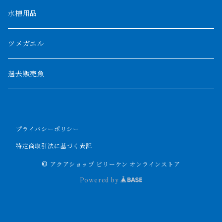
ザイールグリーン
1500mm
水槽用品
パルマス
1800mm
ツメガエル
ポーリー
セネガルス
2000mm以上
過去販売魚
ブティコフェリー
トゥルカナ湖
トゥジェルシー
プライバシーポリシー
ナイル川
ブリードポリプ
特定商取引法に基づく表記
ナイジェリア
エンドリケリー
© アクアショップ ビリーケン オンラインストア
Powered by
ビキールビキール
アンソルギー