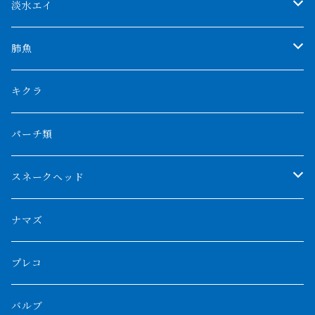
AGUS スーパーレッドF4
特殊ダトニオ
モンスターポリプ
淡水エイ
特殊アロワナ
ダトニオプラスワン
特殊ポリプ
シナガワダイヤ
肺魚
リアルバンド
プラチナ個体
厳選 過背金龍
フォーバータイガー
ハイブリッドポリプ
ダイヤモンドポルカ
ネオケラ
キクラ
フォークバンド
ショート個体
フルゴールデンクロスバック
BILLY-KENオリジナルブランド紅龍
メニーバータイガー
エンドリケリー
クロコダイル
その他肺魚
パーチ類
スマトラタイガー
ロングフィン
ブルーベースクロスバック
チョッパーレッド
ギニア
その他アジアアロワナ
ニューギニアダトニオ
ナイルビチャー
その他淡水エイ
スネークヘッド
スマトラ乱れバンド
ブルレッド
ナイジェリア
特殊個体
ナポレオンビチャー
シルバーアロワナ
ビキールビキール
チャンナバルカ
ナマズ
ボルネオタイガー
ホワイトボルタ
紅龍
バロ川
トゥルカナ湖
ブラックアロワナ
タンガニーカビチャー
大型スネークヘッド
プレコ
プラスワン
ブラックボルタ
過背金龍
ソバト川
オモ川
ノーザンバラムンディ
アンソルギー
中型スネークヘッド
バルブ