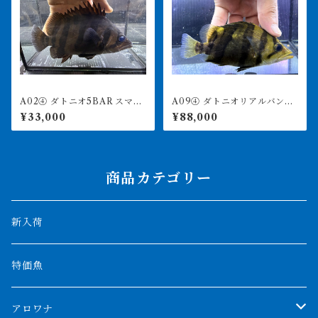
A02④ ダトニオ5BAR スマト
A09④ ダトニオリアルバン
ラタイガー 20㎝前後 おと
ド 14㎝前後 イエロー シ
¥33,000
¥88,000
ひめ食べます
ミなし
商品カテゴリー
新入荷
特価魚
アロワナ