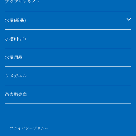
コンゴ
ウィークシー
アクアサンライト
タンガニーカ
モケレンベンベ
水槽(新品)
デルヘッジ
1200mm以下
水槽(中古)
ザイールグリーン
1500mm
水槽用品
パルマス
1800mm
ツメガエル
ポーリー
セネガルス
2000mm以上
過去販売魚
ブティコフェリー
トゥルカナ湖
トゥジェルシー
プライバシーポリシー
ナイル川
ブリードポリプ