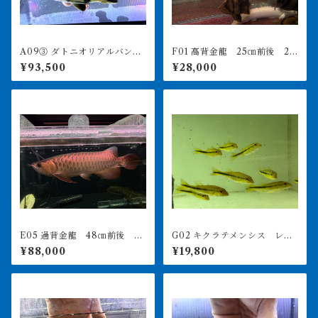
A09③ ダトニオリアルバン
F01 高背金龍 25㎝前後 26
ド 15㎝前後 太バンド イ
0-001300 買取個体
¥93,500
¥28,000
エロー シミなし 目の傷は
掬った際のもの
E05 過背金龍 48㎝前後 24
G02 キクラテメンシス レイ
0-006022 買取個体
クプロコポンド スリナムワ
¥88,000
¥19,800
イルド 8㎝前後