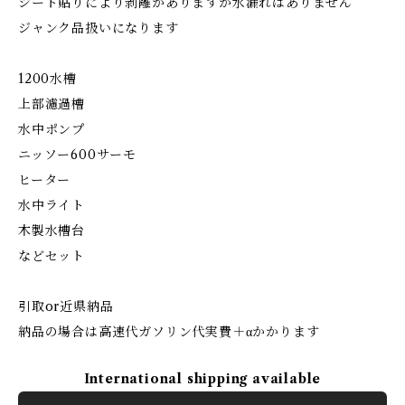
シート貼りにより剥離がありますが水漏れはありません
ジャンク品扱いになります
1200水槽
上部濾過槽
水中ポンプ
ニッソー600サーモ
ヒーター
水中ライト
木製水槽台
などセット
引取or近県納品
納品の場合は高速代ガソリン代実費＋αかかります
International shipping available