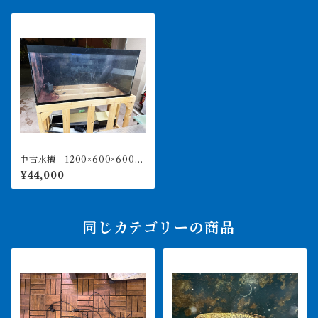
中古水槽 1200×600×600
クリア水槽 黒シート貼り
¥44,000
上部濾過セット 引取or近県
納品
同じカテゴリーの商品