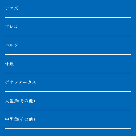
スマトラ乱れバンド
ブルレッド
ナイジェリア
特殊個体
ナポレオンビチャー
シルバーアロワナ
ビキールビキール
チャンナバルカ
ナマズ
ボルネオタイガー
ホワイトボルタ
紅龍
バロ川
トゥルカナ湖
ブラックアロワナ
タンガニーカビチャー
大型スネークヘッド
プレコ
プラスワン
ブラックボルタ
過背金龍
ソバト川
オモ川
ノーザンバラムンディ
アンソルギー
中型スネークヘッド
バルブ
その他
高背金龍
チャド湖
その他アロワナ
コウロントン
小型スネークヘッド
牙魚
紅尾金龍
ラプラディ
ゲオファーガス
グリーンアロワナ
ギニア
コンギクス
大型魚(その他)
バンジャール
ナイジェリア
オルナティピンニス
中型魚(その他)