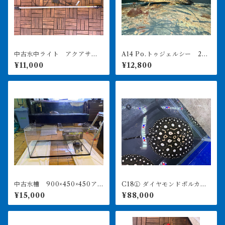
中古水中ライト アクアサン
A14 Po.トゥジェルシー 20
ライト1200 使用3ヶ月美品
㎝前後
¥11,000
¥12,800
中古水槽 900×450×450ア
C18① ダイヤモンドポルカ
クリル水槽 上部濾過セット
アルビノヘテロ 体盤16㎝前
¥15,000
¥88,000
後 ♀