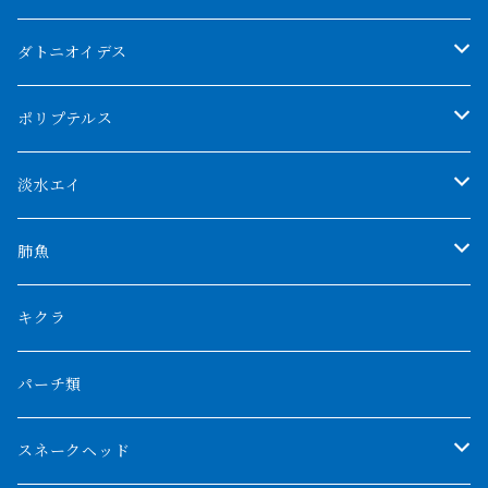
クンパイ
ダトニオイデス
アブソリュートレッド
シャムタイガー
ポリプテルス
AGUS スーパーレッドF4
特殊ダトニオ
モンスターポリプ
淡水エイ
特殊アロワナ
ダトニオプラスワン
特殊ポリプ
シナガワダイヤ
肺魚
リアルバンド
プラチナ個体
厳選 過背金龍
フォーバータイガー
ハイブリッドポリプ
ダイヤモンドポルカ
ネオケラ
キクラ
フォークバンド
ショート個体
フルゴールデンクロスバック
BILLY-KENオリジナルブランド紅龍
メニーバータイガー
エンドリケリー
クロコダイル
その他肺魚
パーチ類
スマトラタイガー
ロングフィン
ブルーベースクロスバック
チョッパーレッド
ギニア
その他アジアアロワナ
ニューギニアダトニオ
ナイルビチャー
その他淡水エイ
スネークヘッド