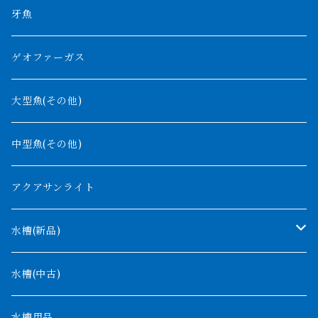
高背金龍
チャド湖
その他アロワナ
コウロントン
小型スネークヘッド
牙魚
紅尾金龍
ラプラディ
ゲオファーガス
グリーンアロワナ
ギニア
コンギクス
大型魚(その他)
バンジャール
ナイジェリア
オルナティピンニス
中型魚(その他)
コンゴ
ウィークシー
アクアサンライト
タンガニーカ
モケレンベンベ
水槽(新品)
デルヘッジ
1200mm以下
水槽(中古)
ザイールグリーン
1500mm
水槽用品