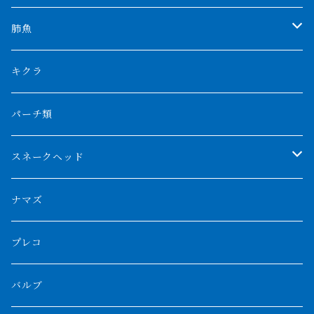
特殊アロワナ
ダトニオプラスワン
特殊ポリプ
シナガワダイヤ
肺魚
リアルバンド
プラチナ個体
厳選 過背金龍
フォーバータイガー
ハイブリッドポリプ
ダイヤモンドポルカ
ネオケラ
キクラ
フォークバンド
ショート個体
フルゴールデンクロスバック
BILLY-KENオリジナルブランド紅龍
メニーバータイガー
エンドリケリー
クロコダイル
その他肺魚
パーチ類
スマトラタイガー
ロングフィン
ブルーベースクロスバック
チョッパーレッド
ギニア
その他アジアアロワナ
ニューギニアダトニオ
ナイルビチャー
その他淡水エイ
スネークヘッド
スマトラ乱れバンド
ブルレッド
ナイジェリア
特殊個体
ナポレオンビチャー
シルバーアロワナ
ビキールビキール
チャンナバルカ
ナマズ
ボルネオタイガー
ホワイトボルタ
紅龍
バロ川
トゥルカナ湖
ブラックアロワナ
タンガニーカビチャー
大型スネークヘッド
プレコ
プラスワン
ブラックボルタ
過背金龍
ソバト川
オモ川
ノーザンバラムンディ
アンソルギー
中型スネークヘッド
バルブ
その他