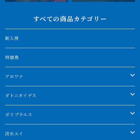
すべての商品カテゴリー
新入荷
特価魚
アロワナ
クンパイ
ダトニオイデス
アブソリュートレッド
シャムタイガー
ポリプテルス
AGUS スーパーレッドF4
特殊ダトニオ
モンスターポリプ
淡水エイ