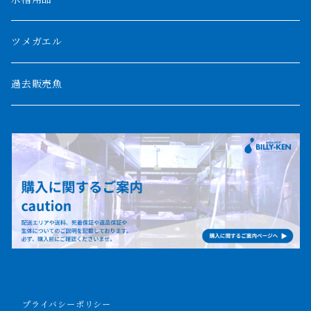
パルマス
1800mm
ツメガエル
ポーリー
セネガルス
2000mm以上
過去販売魚
ブティコフェリー
トゥルカナ湖
トゥジェルシー
ナイル川
ブリードポリプ
ナイジェリア
エンドリケリー
ビキールビキール
アンソルギー
プライバシーポリシー